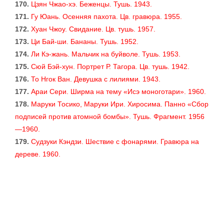
170.
Цзян Чжао-хэ. Беженцы. Тушь. 1943.
171.
Гу Юань. Осенняя пахота. Цв. гравюра. 1955.
172.
Хуан Чжоу. Свидание. Цв. тушь. 1957.
173.
Ци Бай-ши. Бананы. Тушь. 1952.
174.
Ли Кэ-жань. Мальчик на буйволе. Тушь. 1953.
175.
Сюй Бэй-хун. Портрет Р. Тагора. Цв. тушь. 1942.
176.
То Нгок Ван. Девушка с лилиями. 1943.
177.
Араи Сери. Ширма на тему «Исэ моноготари». 1960.
178.
Маруки Тосико, Маруки Ири. Хиросима. Панно «Сбор
подписей против атомной бомбы». Тушь. Фрагмент. 1956
—1960.
179.
Судзуки Кэндзи. Шествие с фонарями. Гравюра на
дереве. 1960.