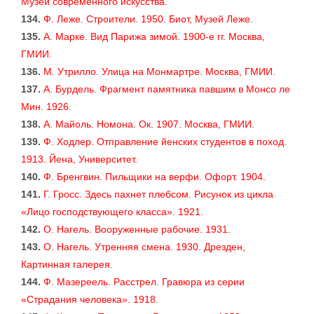
Музей современного искусства.
134.
Ф. Леже. Строители. 1950. Биот, Музей Леже.
135.
А. Марке. Вид Парижа зимой. 1900-е гг. Москва,
ГМИИ.
136.
М. Утрилло. Улица на Монмартре. Москва, ГМИИ.
137.
А. Бурдель. Фрагмент памятника павшим в Монсо ле
Мин. 1926.
138.
А. Майоль. Номона. Ок. 1907. Москва, ГМИИ.
139.
Ф. Xодлер. Отправление йенских студентов в поход.
1913. Йена, Университет.
140.
Ф. Бренгвин. Пильщики на верфи. Офорт. 1904.
141.
Г. Гросс. Здесь пахнет плебсом. Рисунок из цикла
«Лицо господствующего класса». 1921.
142.
О. Нагель. Вооруженные рабочие. 1931.
143.
О. Нагель. Утренняя смена. 1930. Дрезден,
Картинная галерея.
144.
Ф. Мазереель. Расстрел. Гравюра из серии
«Страдания человека». 1918.