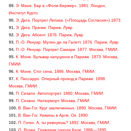
89.
Э. Мане. Бар в «Фоли-Бержер». 1881. Лондон,
Институт Курто.
90.
Э. Дега. Портрет Лепика. («Площадь Согласия») 1873.
91.
Э. Дега. Прачки. Париж, Лувр.
92.
Э. Дега. Абсент. 1876. Париж, Лувр.
93.
П.-О. Ренуар. Мулен де ла Галетт. 1876. Париж, Лувр.
94.
П.-О. Ренуар. Портрет Самари. 1877. Москва, ГМИИ.
95.
К. Моне. Бульвар капуцинок в Париже. 1873. Москва,
ГМИИ.
96.
К. Моне. Стог сена. 1886. Москва, ГМИИ.
97.
К. Писсарро. Оперный проезд в Париже. 1898.
Москва, ГМИИ.
98.
П. Сезапн. Автопортрет. 1880. Москва, ГМИИ.
99.
П. Сезанн. Натюрморт. Москва, ГМИИ.
100.
В. Ван-Гог. Круг заключенных. 1890. Москва, ГМИИ.
101.
В. Ван-Гог. Хижины в Арле. Ок. 1890.
102.
П. Гоген. А, ты ревнуешь? 1892. Москва, ГМИИ.
103.
О. Роден. Граждане города Кале. 1886—1895.