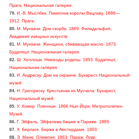
Прага, Национальная галерея.
79.
И.-В. Мыслбек. Памятник королю Вацлаву. 1888—
1912. Прага.
80.
М. Мункачи. Дом скорби. 1869. Филадельфия,
Академия изящных искусств.
81.
М. Мункачи. Женщина, сбивающая масло. 1873.
Будапешт. Национальная галерея.
82.
Ш. Xоллоши. Невзгоды родины. 1893. Будапешт,
Национальная галерея.
83.
И. Андреску. Дом на окраине. Бухарест, Национальный
музей.
84.
Н. Григореску. Крестьянка из Мусчела. Бухарест,
Национальный музей.
85.
У. Хомер. Пленные. 1866 Нью-Йорк, Метрополитен-
Музей.
86.
Г. Эйфель. Эйфелева башня в Париже. 1889.
87.
X. Берлаге. Биржа в Амстердаме. 1903.
88.
Э. Мане. Олимпия. 1863. Париж, Лувр.