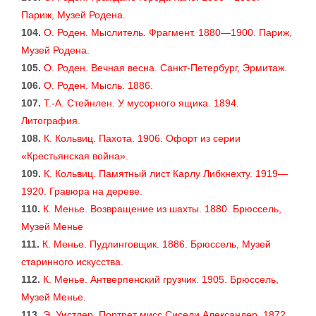
Париж, Музей Родена.
104.
О. Роден. Мыслитель. Фрагмент. 1880—1900. Париж,
Музей Родена.
105.
О. Роден. Вечная весна. Санкт-Петербург, Эрмитаж.
106.
О. Роден. Мысль. 1886.
107.
Т.-А. Стейнлен. У мусорного ящика. 1894.
Литография.
108.
К. Кольвиц. Пахота. 1906. Офорт из серии
«Крестьянская война».
109.
К. Кольвиц. Памятный лист Карлу Либкнехту. 1919—
1920. Гравюра на дереве.
110.
К. Менье. Возвращение из шахты. 1880. Брюссель,
Музей Менье
111.
К. Менье. Пудлинговщик. 1886. Брюссель, Музей
старинного искусства.
112.
К. Менье. Антверпенский грузчик. 1905. Брюссель,
Музей Менье.
113.
Э. Уистлер. Портрет мисс Сисели Александер. 1872