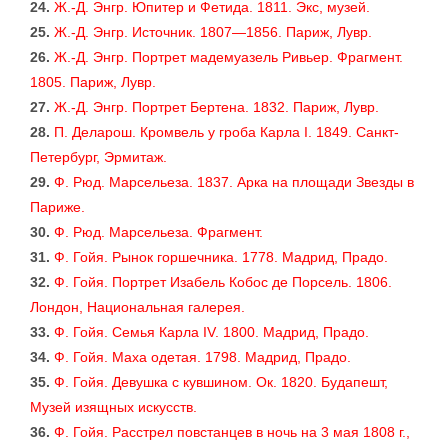
24.
Ж.-Д. Энгр. Юпитер и Фетида. 1811. Экс, музей.
25.
Ж.-Д. Энгр. Источник. 1807—1856. Париж, Лувр.
26.
Ж.-Д. Энгр. Портрет мадемуазель Ривьер. Фрагмент.
1805. Париж, Лувр.
27.
Ж.-Д. Энгр. Портрет Бертена. 1832. Париж, Лувр.
28.
П. Деларош. Кромвель у гроба Карла I. 1849. Санкт-
Петербург, Эрмитаж.
29.
Ф. Рюд. Марсельеза. 1837. Арка на площади Звезды в
Париже.
30.
Ф. Рюд. Марсельеза. Фрагмент.
31.
Ф. Гойя. Рынок горшечника. 1778. Мадрид, Прадо.
32.
Ф. Гойя. Портрет Изабель Кобос де Порсель. 1806.
Лондон, Национальная галерея.
33.
Ф. Гойя. Семья Карла IV. 1800. Мадрид, Прадо.
34.
Ф. Гойя. Маха одетая. 1798. Мадрид, Прадо.
35.
Ф. Гойя. Девушка с кувшином. Ок. 1820. Будапешт,
Музей изящных искусств.
36.
Ф. Гойя. Расстрел повстанцев в ночь на 3 мая 1808 г.,