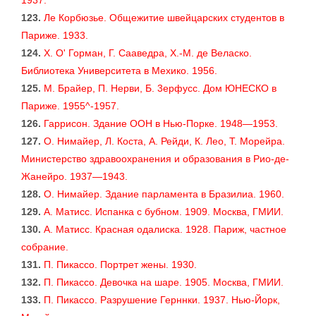
1937.
123.
Ле Корбюзье. Общежитие швейцарских студентов в
Париже. 1933.
124.
X. О' Горман, Г. Сааведра, Х.-М. де Веласко.
Библиотека Университета в Мехико. 1956.
125.
М. Брайер, П. Нерви, Б. 3ерфусс. Дом ЮНЕСКО в
Париже. 1955^-1957.
126.
Гаррисон. Здание ООН в Нью-Порке. 1948—1953.
127.
О. Нимайер, Л. Коста, А. Рейди, К. Лео, Т. Морейра.
Министерство здравоохранения и образования в Рио-де-
Жанейро. 1937—1943.
128.
О. Нимайер. Здание парламента в Бразилиа. 1960.
129.
А. Матисс. Испанка с бубном. 1909. Москва, ГМИИ.
130.
А. Матисс. Красная одалиска. 1928. Париж, частное
собрание.
131.
П. Пикассо. Портрет жены. 1930.
132.
П. Пикассо. Девочка на шаре. 1905. Москва, ГМИИ.
133.
П. Пикассо. Разрушение Герннки. 1937. Нью-Йорк,