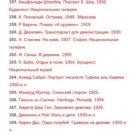
157.
Кишфалуди-Штробль. Портрет Б. Шоу. 1932.
Будапешт, Национальная галерея.
158.
К. Покорный. Острава. 1949. Збраслав.
159.
Р. Беречь. Плакат «К оружию». 1919.
160.
Д. Деркович. Транспарант для демонстрации. 1930.
161.
X. Станчев. На ниве. 1937. София, Национальная
галерея.
162.
И. Сеньи. В деревне. 1955.
163.
К. Баба. Отдых в поле. 1954. Бухарест,
Национальный музей.
164.
Ахмед Сабри. Портрет писателя Туфика аль-Хакима.
1950-е гг.
165.
Махмуд Мухтар. Сельский сторож. 1925.
166.
Гамаль ас-Сагини. Свобода. Рельеф. 1956.
167.
Амрита Шер Гил. Замужняя девочка. 1936.
168.
Джамини и Рой. Мать и дитя. 1930-е гг.
169.
Xарен Дас. Пара голубей. Гравюра на дереве. 1950-е
гг.