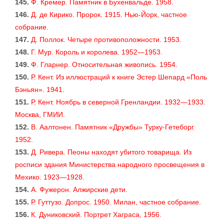
145.
Ф. Кремер. Памятник в Бухенвальде. 1958.
146.
Д. де Кирико. Пророк. 1915. Нью-Йорк, частное
собрание.
147.
Д. Поллок. Четыре противоположности. 1953.
148.
Г. Мур. Король и королева. 1952—1953.
149.
Ф. Гларнер. Относительная живопись. 1954.
150.
Р. Кент. Из иллюстраций к книге Эстер Шепард «Поль
Бэньян». 1941.
151.
Р. Кент. Ноябрь в северной Гренландии. 1932—1933.
Москва, ГМИИ.
152.
В. Аалтонен. Памятник «Дружбы» Турку-Гетеборг.
1952.
153.
Д. Ривера. Пеоны находят убитого товарища. Из
росписи здания Министерства народного просвещения в
Мехико. 1923—1928.
154.
А. Фужерон. Алжирские дети.
155.
Р. Гуттузо. Допрос. 1950. Милан, частное собрание.
156.
К. Дуниковский. Портрет Хаграса, 1956.