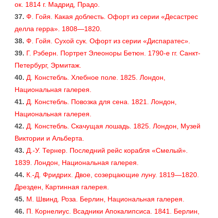
ок. 1814 г. Мадрид, Прадо.
37.
Ф. Гойя. Какая доблесть. Офорт из серии «Десастрес
делла герра». 1808—1820.
38.
Ф. Гойя. Сухой сук. Офорт из серии «Диспаратес».
39.
Г. Рэберн. Портрет Элеоноры Бетюн. 1790-е гг. Санкт-
Петербург, Эрмитаж.
40.
Д. Констебль. Хлебное поле. 1825. Лондон,
Национальная галерея.
41.
Д. Констебль. Повозка для сена. 1821. Лондон,
Национальная галерея.
42.
Д. Констебль. Скачущая лошадь. 1825. Лондон, Музей
Виктории и Альберта.
43.
Д.-У. Тернер. Последний рейс корабля «Смелый».
1839. Лондон, Национальная галерея.
44.
К.-Д. Фридрих. Двое, созерцающие луну. 1819—1820.
Дрезден, Картинная галерея.
45.
М. Швинд. Роза. Берлин, Национальная галерея.
46.
П. Корнелиус. Всадники Апокалипсиса. 1841. Берлин,