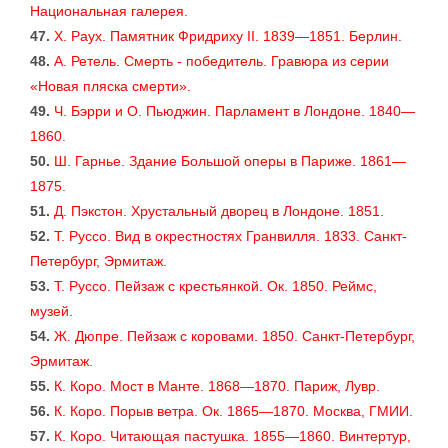
Национальная галерея.
47.
X. Раух. Памятник Фридриху II. 1839—1851. Берлин.
48.
А. Ретель. Смерть - победитель. Гравюра из серии
«Новая пляска смерти».
49.
Ч. Бэрри и О. Пьюджин. Парламент в Лондоне. 1840—
1860.
50.
Ш. Гарнье. Здание Большой оперы в Париже. 1861—
1875.
51.
Д. Пэкстон. Хрустальный дворец в Лондоне. 1851.
52.
Т. Руссо. Вид в окрестностях Гранвилля. 1833. Санкт-
Петербург, Эрмитаж.
53.
Т. Руссо. Пейзаж с крестьянкой. Ок. 1850. Реймс,
музей.
54.
Ж. Дюпре. Пейзаж с коровами. 1850. Санкт-Петербург,
Эрмитаж.
55.
К. Коро. Мост в Манте. 1868—1870. Париж, Лувр.
56.
К. Коро. Порыв ветра. Ок. 1865—1870. Москва, ГМИИ.
57.
К. Коро. Читающая пастушка. 1855—1860. Винтертур,