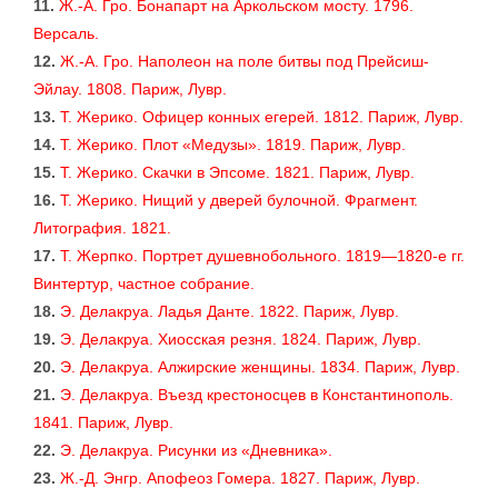
11.
Ж.-А. Гро. Бонапарт на Аркольском мосту. 1796.
Версаль.
12.
Ж.-А. Гро. Наполеон на поле битвы под Прейсиш-
Эйлау. 1808. Париж, Лувр.
13.
Т. Жерико. Офицер конных егерей. 1812. Париж, Лувр.
14.
Т. Жерико. Плот «Медузы». 1819. Париж, Лувр.
15.
Т. Жерико. Скачки в Эпсоме. 1821. Париж, Лувр.
16.
Т. Жерико. Нищий у дверей булочной. Фрагмент.
Литография. 1821.
17.
Т. Жерпко. Портрет душевнобольного. 1819—1820-е гг.
Винтертур, частное собрание.
18.
Э. Делакруа. Ладья Данте. 1822. Париж, Лувр.
19.
Э. Делакруа. Хиосская резня. 1824. Париж, Лувр.
20.
Э. Делакруа. Алжирские женщины. 1834. Париж, Лувр.
21.
Э. Делакруа. Въезд крестоносцев в Константинополь.
1841. Париж, Лувр.
22.
Э. Делакруа. Рисунки из «Дневника».
23.
Ж.-Д. Энгр. Апофеоз Гомера. 1827. Париж, Лувр.