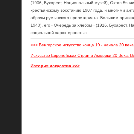
(1906, Бухарест, Национальный музей), Октав Бэн
крестьянскому восстанию 1907 года, и многими ан
образы румынского пролетариата. Большим ориги
1940), его «Очередь за хлебом» (1916, Бухарест, 
социальной характерностью.
<<< Венгерское искусство конца 19 - начала 20 века
Искусство Европейских Стран и Америки 20 Века. В
История искусства >>>