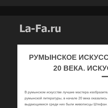
РУМЫНСКОЕ ИСКУССТ
20 ВЕКА. ИСК
В румынском искусстве лучшие мастера изобразител
румынской литературы, в начале 20 века оказали
выдающимися среди них были живописцы Штефан Лу