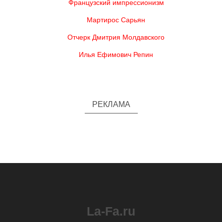
Французский импрессионизм
Мартирос Сарьян
Отчерк Дмитрия Молдавского
Илья Ефимович Репин
РЕКЛАМА
La-Fa.ru