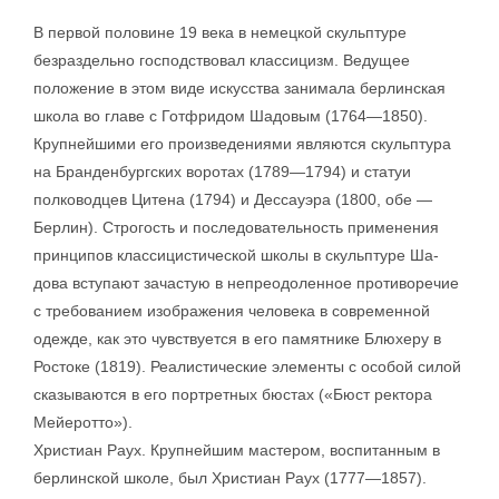
В первой половине 19 века в немецкой скульптуре
безраздельно господствовал классицизм. Ведущее
положение в этом виде искусства занимала берлинская
школа во главе с Готфридом Шадовым (1764—1850).
Крупнейшими его произведениями являются скульптура
на Бранденбургских воротах (1789—1794) и статуи
полководцев Цитена (1794) и Дессауэра (1800, обе —
Берлин). Строгость и последовательность применения
принципов классицистической школы в скульптуре Ша-
дова вступают зачастую в непреодоленное противоречие
с требованием изображения человека в современной
одежде, как это чувствуется в его памятнике Блюхеру в
Ростоке (1819). Реалистические элементы с особой силой
сказываются в его портретных бюстах («Бюст ректора
Мейеротто»).
Христиан Раух. Крупнейшим мастером, воспитанным в
берлинской школе, был Христиан Раух (1777—1857).