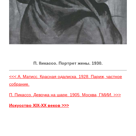
П. IIикассо. Портрет жены. 1930.
<<< А. Матисс. Красная одалиска. 1928. Париж, частное
собрание.
П. Пикассо. Девочка на шаре. 1905. Москва, ГМИИ. >>>
Искусство XIX-XX веков >>>