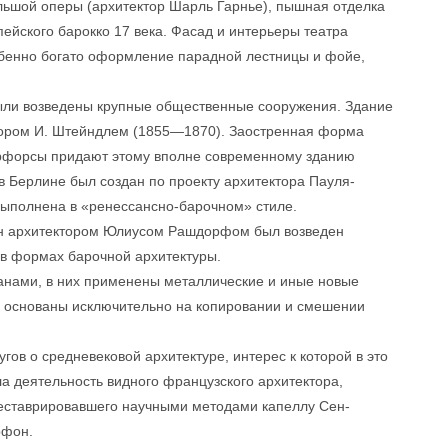
ольшой оперы (архитектор Шарль Гарнье), пышная отделка
ейского барокко 17 века. Фасад и интерьеры театра
бенно богато оформление парадной лестницы и фойе,
были возведены крупные общественные сооружения. Здание
тором И. Штейндлем (1855—1870). Заостренная форма
нтрфорсы придают этому вполне современному зданию
 в Берлине был создан по проекту архитектора Пауля-
выполнена в «ренессансно-барочном» стиле.
ен архитектором Юлиусом Рашдорфом был возведен
 в формах барочной архитектуры.
анами, в них применены металлические и иные новые
ы основаны исключительно на копировании и смешении
ов о средневековой архитектуре, интерес к которой в это
а деятельность видного французского архитектора,
реставрировавшего научными методами капеллу Сен-
рфон.