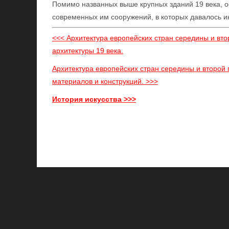
Помимо названных выше крупных зданий 19 века, 
современных им сооружений, в которых давалось и
<<< Архитектура европейских стран середины и вто
архитектуры 19 века.
Архитектура европейских стран середины и второй
материалов и конструкций. >>>
История искусства >>>