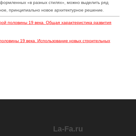
оформленных «в разных стилях», можно выделить ряд
ное, принципиально новое архитектурное решение.
рой половины 19 века. Общая характеристика развития
 половины 19 века. Использование новых строительных
La-Fa.ru