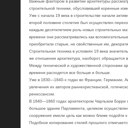
Важным фактором в развитии архитектуры рассмат
строительной техники, обусловивший коренные изм
Уже с начала 19 века в строительстве начали актив
второй половине столетия был осуществлен переход
каждым десятилетием роль новых строительных мат
времени они рассматривались как вспомогательны
приобретали старые, не свойственные им, декора
Строительная техника в условиях 19 века значител
же отношении архитектура, наоборот, обращается в
Между технической и художественной сторонами ар
времени расходятся все больше и больше.
Уже в 1830—1840-х годах во Франции, Германии, А
увлечения их авторов раннехристианской, готическ
ренессансом.
В 1840—1860 годах архитектором Чарльзом Бэрри 
большое здание Парламента, целиком осуществленн
сооружения имели цель как можно ближе подойти к 
Подобное копирование стилей прошлого отмечается