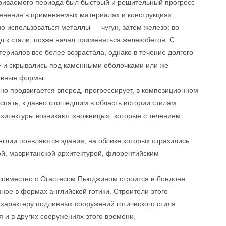
риваемого периода был быстрый и решительный прогресс
енения в применяемых материалах и конструкциях.
но использоваться металлы — чугун, затем железо; во
 к стали, позже начал применяться железобетон. С
ериалов все более возрастала, однако в течение долгого
е и скрывались под каменными оболочками или же
тивные формы.
ьно продвигается вперед, прогрессирует, в композиционном
спять, к давно отошедшим в область истории стилям.
хитектуры возникают «ножницы», которые с течением
нглии появляются здания, на облике которых отразились
ой, мавританской архитектурой, флорентийским
совместно с Огастесом Пьюджином строится в Лондоне
ое в формах английской готики. Строители этого
характеру подлинных сооружений готического стиля.
 и в других сооружениях этого времени.