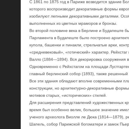
С 1861 по 1875 год в Париже возводится здание Б
которого воспроизводит декоративные формы европ
изобилуют лепными декоративными деталями. Осо
выполненных из цветных мраморов и бронзы.
Во второй половине века в Берлине и Будапеште 
Парламента в Будапеште было построено архитек
купола, башенки и пинакли, стрельчатые арки, ко
«средневековый», «готический» характер. Рейхстаг
Валло (1884—1894). Вся декорировка сооружения 
Одновременно с Рейхстагом на площади Лустгарт
главный берлинский собор (1893), также решенный
Все эти здания обладают вполне современными пл
конструкции, но архитектурно-декоративные форм
мотивов старых, «исторических» стилей.
Для расширения представлений художественных круг
время был особенно велик, большое значение имел
ученого археолога Виолле ле Дюка (1814—1879), 
Шапель, собор Парижской богоматери и замок Пье