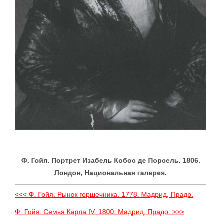
Ф. Гойя. Портрет Изабель Кобос де Порсель. 1806.
Лондон, Национальная галерея.
<<< Ф. Гойя. Рынок горшечника. 1778. Мадрид, Прадо.
Ф. Гойя. Семья Карла IV. 1800. Мадрид, Прадо. >>>