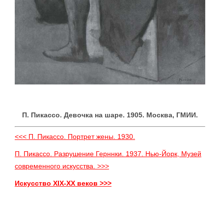
П. Пикассо. Девочка на шаре. 1905. Москва, ГМИИ.
<<< П. Пикассо. Портрет жены. 1930.
П. Пикассо. Разрушение Герннки. 1937. Нью-Йорк, Музей
современного искусства. >>>
Искусство XIX-XX веков >>>