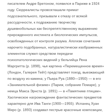
писателем Андре Бретоном, появился в Париже в 1924
году. Сюрреалисты провозглашали примат
подсознательного, призывали к отказу от всякой
рассудочности, к подражанию творчеству
душевнобольных как беспрепятственному выражению
прирожденного инстинкта и биологических импульсов,
освобожденных от контроля разума. Алогизм сочетания
нарочито подобранных, натуралистически изображенных
элементов служил средством передачи
психопатологических видений у бельгийца Рена
Маргритта (р. 1898), чья картина «Перемещенное время»
(Лондон, Галерея Тейт) представляет поезд, выезжающий
по воздуху из камина; у Пьера Руа (1880—1950) — в его
«Занимательной физике» (Париж, собрание Помаре), у
немца Макса Эрнста (р. 1891) — в «Памятнике птицам».
Хаотическое нагромождение фантастических предметов
характерно для Ива Танги (1900—1955). Испанец Хуан
Миро (р. 1893) создавал пестрые красочные композиции,