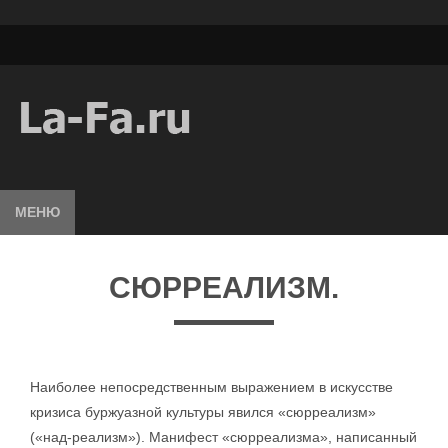
МЕНЮ
СЮРРЕАЛИЗМ.
Наиболее непосредственным выражением в искусстве
кризиса буржуазной культуры явился «сюрреализм»
(«над-реализм»). Манифест «сюрреализма», написанный