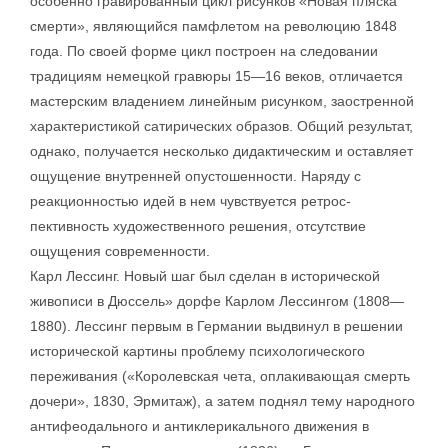
особенно гравированный цикл рисунков «Новая пляска
смерти», являющийся памфлетом на революцию 1848
года. По своей форме цикл построен на следовании
традициям немецкой гравюры 15—16 веков, отличается
мастерским владением линейным рисунком, заостренной
характеристикой сатирических образов. Общий результат,
однако, получается несколько дидактическим и оставляет
ощущение внутренней опустошенности. Наряду с
реакционностью идей в нем чувствуется ретрос-
пективность художественного решения, отсутствие
ощущения современности.
Карл Лессинг. Новый шаг был сделан в исторической
живописи в Дюссель» дорфе Карлом Лессингом (1808—
1880). Лессинг первым в Германии выдвинул в решении
исторической картины проблему психологического
переживания («Королевская чета, оплакивающая смерть
дочери», 1830, Эрмитаж), а затем поднял тему народного
антифеодального и антиклерикального движения в