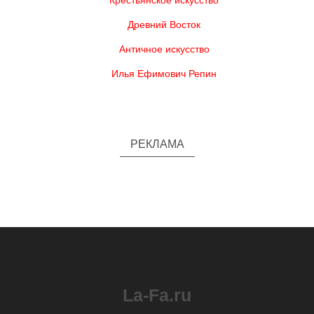
Крестьянское искусство
Древний Восток
Античное искусство
Илья Ефимович Репин
РЕКЛАМА
La-Fa.ru