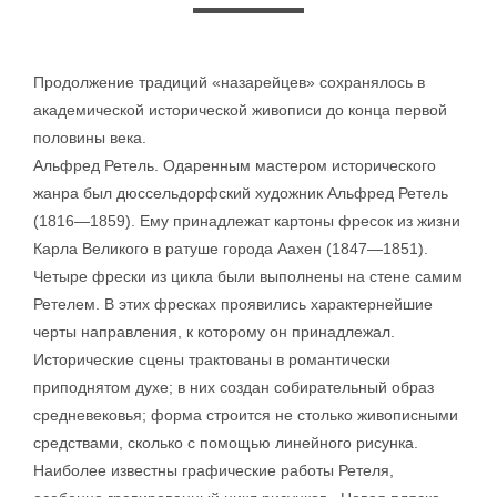
Продолжение традиций «назарейцев» сохранялось в
академической исторической живописи до конца первой
половины века.
Альфред Ретель. Одаренным мастером исторического
жанра был дюссельдорфский художник Альфред Ретель
(1816—1859). Ему принадлежат картоны фресок из жизни
Карла Великого в ратуше города Аахен (1847—1851).
Четыре фрески из цикла были выполнены на стене самим
Ретелем. В этих фресках проявились характернейшие
черты направления, к которому он принадлежал.
Исторические сцены трактованы в романтически
приподнятом духе; в них создан собирательный образ
средневековья; форма строится не столько живописными
средствами, сколько с помощью линейного рисунка.
Наиболее известны графические работы Ретеля,