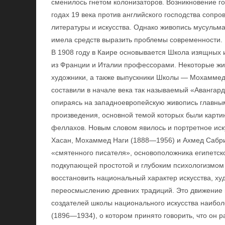
сменилось гнетом колонизаторов. Возникновение го
годах 19 века против английского господства сопр
литературы и искусства. Однако живопись мусульма
имела средств выразить проблемы современности.
В 1908 году в Каире основывается Школа изящных 
из Франции и Италии профессорами. Некоторые жи
художники, а также выпускники Школы — Мохамме
составили в начале века так называемый «Авангард
опираясь на западноевропейскую живопись главны
произведения, основной темой которых были карти
феллахов. Новым словом явилось и портретное иск
Хасан, Мохаммед Наги (1888—1956) и Ахмед Сабри
«смятенного писателя», основоположника египетс
подкупающей простотой и глубоким психологизмом (
восстановить национальный характер искусства, ху
переосмыслению древних традиций. Это движение 
создателей школы национального искусства наибол
(1896—1934), о котором принято говорить, что он 