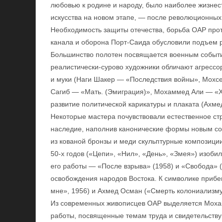
любовью к родине и народу, было наиболее жизне
искусства на новом этапе, — после революционных
Необходимость защиты отечества, борьба ОАР прот
канала и оборона Порт-Саида обусловили подъем ре
Большинство полотен посвящается военным событи
реалистически-сурово художники обличают агрессо
и муки (Наги Шакер — «Последствия войны», Мохс
Сагиб — «Мать. (Эмиграция)», Мохаммед Али — «Х
развитие политической карикатуры и плаката (Ахмед
Некоторые мастера почувствовали естественное ст
наследие, наполнив канонические формы новым сод
из кованой бронзы и меди скульптурные композици
50-х годов («Цепи», «Нил», «День», «Змея») изоб
его работы — «После взрыва» (1958) и «Свобода»
освобождения народов Востока. К символике прибе
мне», 1956) и Ахмед Осман («Смерть колониализму
Из современных живописцев ОАР выделяется Моха
работы, посвященные темам труда и свидетельств