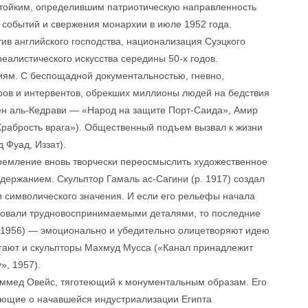
стойким, определившим патриотическую направленность
 событий и свержения монархии в июле 1952 года.
ив английского господства, национализация Суэцкого
алистического искусства середины 50-х годов.
ям. С беспощадной документальностью, гневно,
ров и интервентов, обрекших миллионы людей на бедствия
ен аль-Кедрави — «Народ на защите Порт-Саида», Амир
рабрость врага»). Общественный подъем вызвал к жизни
 Фуад, Иззат).
ремление вновь творчески переосмыслить художественное
ержанием. Скульптор Гамаль ас-Сагини (р. 1917) создал
и символического значения. И если его рельефы начала
иловали трудновоспринимаемыми деталями, то последние
 (1956) — эмоционально и убедительно олицетворяют идею
гают и скульпторы Махмуд Мусса («Канал принадлежит
», 1957).
ммед Овейс, тяготеющий к монументальным образам. Его
ующие о начавшейся индустриализации Египта