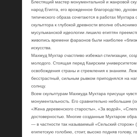
Блестящий мастер монументальной и жанровой ску
народ Египта, его врожденное благородство, духов
типического образа сочетаются в работах Мухтара
скульптора к глубокой древности вполне объяснимо
мусульманской идеологии лишило египтян преемст
живопись времени фараонов были наиболее «близк
искусства.
Махмуд Мухтар счастливо избежал стилизации, созд
молодого. Стоящая перед Каирским университетом
освобождения страны и стремления к знаниям. Леж
бесстрастный, сильным рывком приподнялся на на
солнцу.
Всем скульптурам Махмуда Мухтара присущи чувств
монументальность. Его сравнительно небольшие (ок
«Жена деревенского старосты», «За водой», «Слеп
достоверностью. Многие созданные Мухтаром образ
— в частности так называемый «Сельский сторож» (
египетскую голобию, стоит, высоко подняв голову,