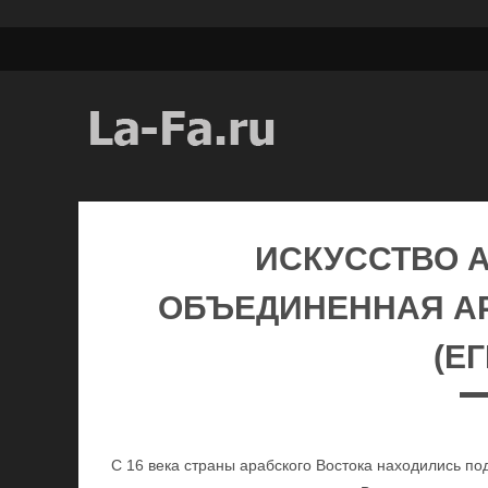
ИСКУССТВО А
ОБЪЕДИНЕННАЯ А
(ЕГ
С 16 века страны арабского Востока находились п