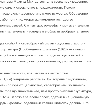
льптуры Махмуд Мухтар воспел в своих произведениях
ную силу и стремление к независимости. Поиски
 с традициями древнеегипетского искусства. Обращение
, ибо почти полуторатысячелетнее господство
венных связей. Скульптура, рельефы и монументальная
им» культурным наследием в области изобразительного
ав стойкий и своеобразный сплав искусства старого и
 скульптура (Пробуждение Египета» (1928) — символ
ащий у ног женщины сфинкс, когда-то оцепенелый и
пряженных лапах; женщина снимая чадру, открывает лицо
о пластичности, изящество и вместе с тем
. 0,5 м) жанровые работы («При встрече с мужчиной»,
ые») покоряют цельностью, своеобразием, жизненной
ы гораздо значительнее, чем просто бытовая скульптура,
1925). Заложив за плечи посох, одетый в национальную
 гордый феллах, подлинный хозяин Нильской долины. Его