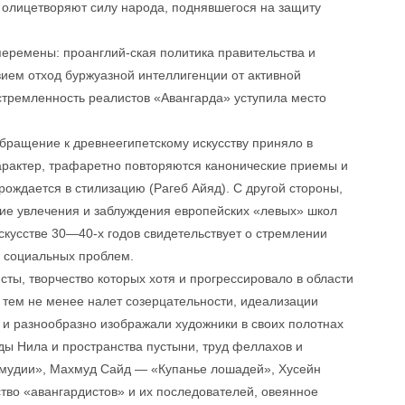
 олицетворяют силу народа, поднявшегося на защиту
перемены: проанглий-ская политика правительства и
ием отход буржуазной интеллигенции от активной
стремленность реалистов «Авангарда» уступила место
ращение к древнеегипетскому искусству приняло в
арактер, трафаретно повторяются канонические приемы и
ождается в стилизацию (Рагеб Айяд). С другой стороны,
е увлечения и заблуждения европейских «левых» школ
искусстве 30—40-х годов свидетельствует о стремлении
х социальных проблем.
сты, творчество которых хотя и прогрессировало в области
 тем не менее налет созерцательности, идеализации
 и разнообразно изображали художники в своих полотнах
ды Нила и пространства пустыни, труд феллахов и
мудии», Махмуд Сайд — «Купанье лошадей», Хусейн
во «авангардистов» и их последователей, овеянное