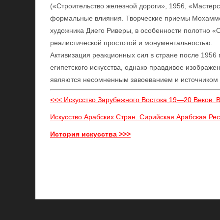
(«Строительство железной дороги», 1956, «Мастерс
формальные влияния. Творческие приемы Мохамме
художника Диего Риверы, в особенности полотно «
реалистической простотой и монументальностью.
Активизация реакционных сил в стране после 1956
египетского искусства, однако правдивое изображе
являются несомненным завоеванием и источником 
<<< Искусство Зарубежного Востока 19—20 Веков. 
Искусство Арабских Стран. Сирийская Арабская Рес
История искусства >>>