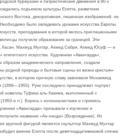
родской буржуазии и патриотические движения в 80-х
овождались подъемом культуры Египта, развитием
нского Востока, декоративная, лишенная изображений, не
 Необходимо было овладевать уроками искусства Европы.
искусств, преподавание в которой велось приглашенными
вописцы получили образование за границей. Эти
д Хасан, Махмуд Мухтар, Ахмед Сабри, Ахмед Юсуф — и
» египетского искусства. Художники «Авангарда»,
м образом академического направления, создали
ны родной природы и бытовые сцены из жизни крестьян-
усство, в котором прочную славу завоевали Мохаммед
 (1896—1955). Руке последнего принадлежит портрет
кой новеллы Туфика аль-Хакима, выполненный с
1950-е гг.). Борясь с колониалистами и стремясь
дожники «Авангарда» призывали к изучению и
получило название «Ан-нахда» (Возрождение). Из
ее крупной фигурой является скульптор Махмуд Мухтар
разбудил ваяние Египта после девятнадцативековой спячки.