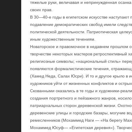
тяжелые руки, величавая и непринужденная осанка
своих прав.
В 30—40-е годы в египетском искусстве наступают 
подавление демократических свобод имели следств
политической деятельности. Патриотическая целеу
иным художественным течениям.
Новаторское и правомочное в недавнем прошлом об
творчестве некоторых мастеров ретроспективный х
религиозные символы; «национальный стиль» перер
появляются формалистические течения, отражающи
(Хамед Неда, Салах Юсри). И то и другое крыло в 
художников уйти от жизненных конфликтов и остры
Скованными оказались в те годы и художники-реали
создания портретного и пейзажного жанров, носило
патриархальных сторон деревенской жизни. Охотно
деревенские улицы и городские базары, могучие во
ремесленников (Мохаммед Наги — «На берегу Мах
Мохаммед Юсуф— «Египетская деревня»). Творчест