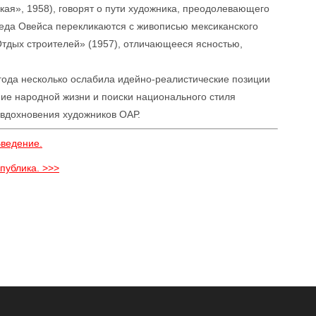
кая», 1958), говорят о пути художника, преодолевающего
да Овейса перекликаются с живописью мексиканского
Отдых строителей» (1957), отличающееся ясностью,
 года несколько ослабила идейно-реалистические позиции
ние народной жизни и поиски национального стиля
вдохновения художников ОАР.
Введение.
публика. >>>