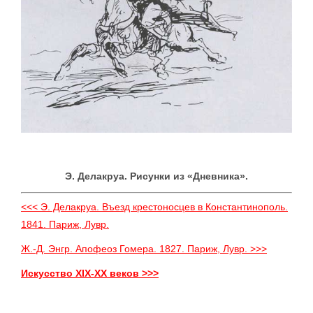
Э. Делакруа. Рисунки из «Дневника».
<<< Э. Делакруа. Въезд крестоносцев в Константинополь.
1841. Париж, Лувр.
Ж.-Д. Энгр. Апофеоз Гомера. 1827. Париж, Лувр. >>>
Искусство XIX-XX веков >>>