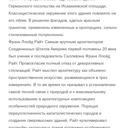
Германского посольства на Исаакиевской площади.
Классицистическое окружение этого здания повлияло на
его облик. В решении фасадов, одетых красным
гранитом, применены измененные в пропорциях, сильно
стилизованные полуколонны.
Франк Ллойд Райт. Самым крупным архитектором
Соединенных Штатов Америки первой половины 20 века
был ученик и последователь Салливэна Франк Ллойд
Райт. Провозгласив полный отказ от декоративных
стилизаций, Райт мыслил архитектуру как объемно-
пространственное искусство, развивающееся в трех
измерениях. В то же время он призывал к установлению
самой тесной связи с природой и к максимальному
использованию в архитектурных композициях
особенностей природного окружения. Порицая
переуплотненность капиталистических городов и
создание сверхвысоких зданий, Райт культивировал
постройку загородных домов коттеджно-особнякового