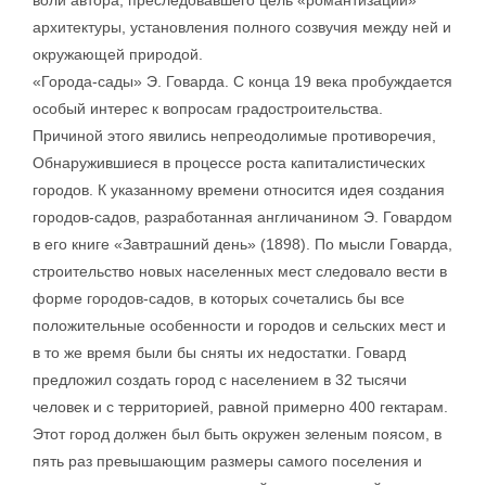
воли автора, преследовавшего цель «романтизации»
архитектуры, установления полного созвучия между ней и
окружающей природой.
«Города-сады» Э. Говарда. С конца 19 века пробуждается
особый интерес к вопросам градостроительства.
Причиной этого явились непреодолимые противоречия,
Обнаружившиеся в процессе роста капиталистических
городов. К указанному времени относится идея создания
городов-садов, разработанная англичанином Э. Говардом
в его книге «Завтрашний день» (1898). По мысли Говарда,
строительство новых населенных мест следовало вести в
форме городов-садов, в которых сочетались бы все
положительные особенности и городов и сельских мест и
в то же время были бы сняты их недостатки. Говард
предложил создать город с населением в 32 тысячи
человек и с территорией, равной примерно 400 гектарам.
Этот город должен был быть окружен зеленым поясом, в
пять раз превышающим размеры самого поселения и