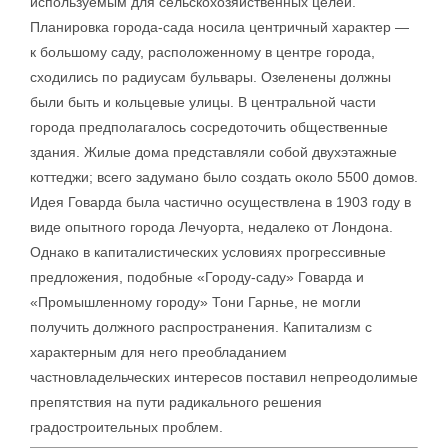
используемым для сельскохозяйственных целей.
Планировка города-сада носила центричный характер —
к большому саду, расположенному в центре города,
сходились по радиусам бульвары. Озеленены должны
были быть и кольцевые улицы. В центральной части
города предполагалось сосредоточить общественные
здания. Жилые дома представляли собой двухэтажные
коттеджи; всего задумано было создать около 5500 домов.
Идея Говарда была частично осуществлена в 1903 году в
виде опытного города Лечуорта, недалеко от Лондона.
Однако в капиталистических условиях прогрессивные
предложения, подобные «Городу-саду» Говарда и
«Промышленному городу» Тони Гарнье, не могли
получить должного распространения. Капитализм с
характерным для него преобладанием
частновладельческих интересов поставил непреодолимые
препятствия на пути радикального решения
градостроительных проблем.