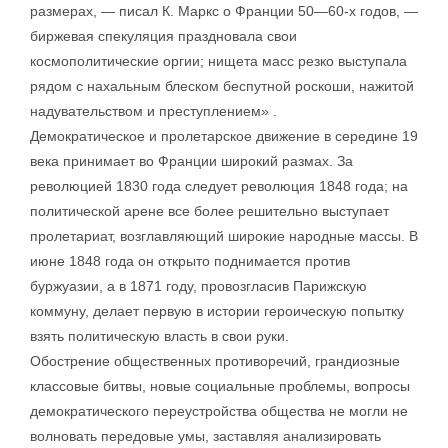
размерах, — писал К. Маркс о Франции 50—60-х годов, —
биржевая спекуляция праздновала свои
космополитические оргии; нищета масс резко выступала
рядом с нахальным блеском беспутной роскоши, нажитой
надувательством и преступлением» .
Демократическое и пролетарское движение в середине 19
века принимает во Франции широкий размах. За
революцией 1830 года следует революция 1848 года; на
политической арене все более решительно выступает
пролетариат, возглавляющий широкие народные массы. В
июне 1848 года он открыто поднимается против
буржуазии, а в 1871 году, провозгласив Парижскую
коммуну, делает первую в истории героическую попытку
взять политическую власть в свои руки.
Обострение общественных противоречий, грандиозные
классовые битвы, новые социальные проблемы, вопросы
демократического переустройства общества не могли не
волновать передовые умы, заставляя анализировать