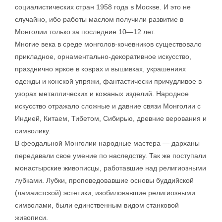
социалистических стран 1958 года в Москве. И это не
случайно, ибо работы маслом получили развитие в
Монголии только за последние 10—12 лет.
Многие века в среде монголов-кочевников существовало
прикладное, орнаментально-декоративное искусство,
празднично яркое в коврах и вышивках, украшениях
одежды и конской упряжи, фантастически причудливое в
узорах металлических и кожаных изделий. Народное
искусство отражало сложные и давние связи Монголии с
Индией, Китаем, Тибетом, Сибирью, древние верования и
символику.
В феодальной Монголии народные мастера — дарханы
передавали свое умение по наследству. Так же поступали
монастырские живописцы, работавшие над религиозными
лубками. Лубки, проповедовавшие основы буддийской
(ламаистской) эстетики, изобиловавшие религиозными
символами, были единственным видом станковой
живописи.