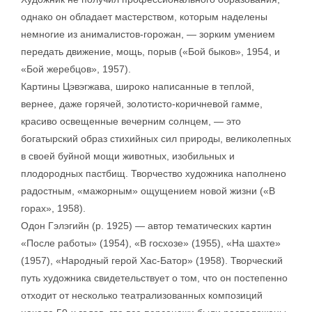
однако он обладает мастерством, которым наделены
немногие из анималистов-горожан, — зорким умением
передать движение, мощь, порыв («Бой быков», 1954, и
«Бой жеребцов», 1957).
Картины Цэвэгжава, широко написанные в теплой,
вернее, даже горячей, золотисто-коричневой гамме,
красиво освещенные вечерним солнцем, — это
богатырский образ стихийных сил природы, великолепных
в своей буйной мощи животных, изобильных и
плодородных пастбищ. Творчество художника наполнено
радостным, «мажорным» ощущением новой жизни («В
горах», 1958).
Одон Гэлэгийн (р. 1925) — автор тематических картин
«После работы» (1954), «В госхозе» (1955), «На шахте»
(1957), «Народный герой Хас-Батор» (1958). Творческий
путь художника свидетельствует о том, что он постепенно
отходит от несколько театрализованных композиций