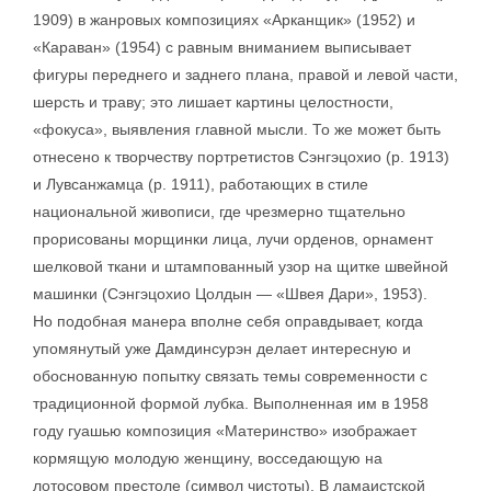
1909) в жанровых композициях «Арканщик» (1952) и
«Караван» (1954) с равным вниманием выписывает
фигуры переднего и заднего плана, правой и левой части,
шерсть и траву; это лишает картины целостности,
«фокуса», выявления главной мысли. То же может быть
отнесено к творчеству портретистов Сэнгэцохио (р. 1913)
и Лувсанжамца (р. 1911), работающих в стиле
национальной живописи, где чрезмерно тщательно
прорисованы морщинки лица, лучи орденов, орнамент
шелковой ткани и штампованный узор на щитке швейной
машинки (Сэнгэцохио Цолдын — «Швея Дари», 1953).
Но подобная манера вполне себя оправдывает, когда
упомянутый уже Дамдинсурэн делает интересную и
обоснованную попытку связать темы современности с
традиционной формой лубка. Выполненная им в 1958
году гуашью композиция «Материнство» изображает
кормящую молодую женщину, восседающую на
лотосовом престоле (символ чистоты). В ламаистской