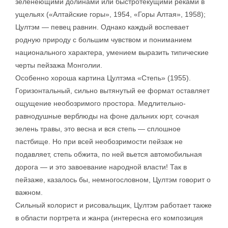
зеленеющими долинами или быстротекущими реками в
ущельях («Алтайские горы», 1954, «Горы Алтая», 1958);
Цултэм — певец равнин. Однако каждый воспевает
родную природу с большим чувством и пониманием
национального характера, умением выразить типические
черты пейзажа Монголии.
Особенно хороша картина Цултэма «Степь» (1955).
Горизонтальный, сильно вытянутый ее формат оставляет
ощущение необозримого простора. Медлительно-
равнодушные верблюды на фоне дальних юрт, сочная
зелень травы, это весна и вся степь — сплошное
пастбище. Но при всей необозримости пейзаж не
подавляет, степь обжита, по ней вьется автомобильная
дорога — и это завоевание народной власти! Так в
пейзаже, казалось бы, немногословном, Цултэм говорит о
важном.
Сильный колорист и рисовальщик, Цултэм работает также
в области портрета и жанра (интересна его композиция