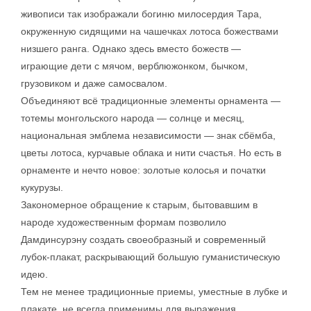
живописи так изображали богиню милосердия Тара,
окруженную сидящими на чашечках лотоса божествами
низшего ранга. Однако здесь вместо божеств —
играющие дети с мячом, верблюжонком, бычком,
грузовиком и даже самосвалом.
Объединяют всё традиционные элементы орнамента —
тотемы монгольского народа — солнце и месяц,
национальная эмблема независимости — знак сбёмба,
цветы лотоса, курчавые облака и нити счастья. Но есть в
орнаменте и нечто новое: золотые колосья и початки
кукурузы.
Закономерное обращение к старым, бытовавшим в
народе художественным формам позволило
Дамдинсурэну создать своеобразный и современный
лубок-плакат, раскрывающий большую гуманистическую
идею.
Тем не менее традиционные приемы, уместные в лубке и
плакате, не всегда применимы для выражения