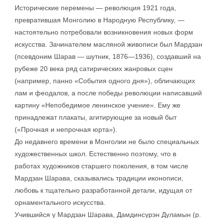
Исторические перемены — революция 1921 года,
превратившая Монголию в Народную Республику, —
настоятельно потребовали возникновения новых форм
искусства. Зачинателем масляной живописи был Мардзан
(псевдоним Шарав — шутник, 1876—1936), создавший на
рубеже 20 века ряд сатирических жанровых сцен
(например, панно «События одного дня»), обличающих
лам и феодалов, а после победы революции написавший
картину «Непобедимое ленинское учение». Ему же
принадлежат плакаты, агитирующие за новый быт
(«Прочная и непрочная юрта»).
До недавнего времени в Монголии не было специальных
художественных школ. Естественно поэтому, что в
работах художников старшего поколения, в том числе
Мардзан Шарава, сказывались традиции иконописи,
любовь к тщательно разработанной детали, идущая от
орнаментального искусства.
Учившийся у Мардзан Шарава, Дамдинсурэн Дуламын (р.