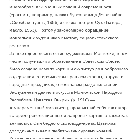
многообразия жизненных явлений современности
(сравнить, например, плакат Лувсанжамца Дэндэвийна
«Соёмба», гуашь, 1956, и его же портрет Сухэ-Батора,
масло, 1953). Поэтому закономерно обращение
монгольских художников к методу социалистического
реализма.
За последнее десятилетие художниками Монголии, в том
числе получившими образование в Советском Союзе,
было создано немало картин и скульптур разнообразного
содержания: о героическом прошлом страны, о труде и
народных праздниках, о величавом раздолье степей.
Заслуженный деятель искусств Монгольской Народной
Республики Цэвэгжав Очирын (р. 1916) —
темпераментный живописец, проявивший себя как автор
историко-революционных и жанровых картин, а также как
анималист. Сын бедного скотовода-арата, Цэвэгжав
доподлинно знает и любит жизнь суровых кочевий.
Художник не получил профессионального образования,