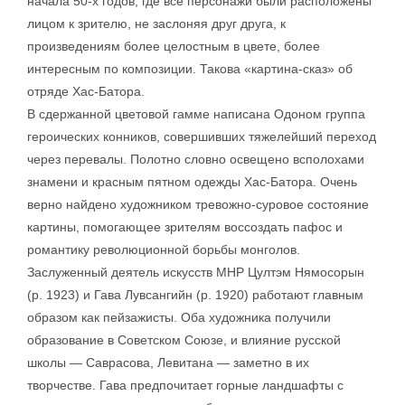
начала 50-х годов, где все персонажи были расположены
лицом к зрителю, не заслоняя друг друга, к
произведениям более целостным в цвете, более
интересным по композиции. Такова «картина-сказ» об
отряде Хас-Батора.
В сдержанной цветовой гамме написана Одоном группа
героических конников, совершивших тяжелейший переход
через перевалы. Полотно словно освещено всполохами
знамени и красным пятном одежды Хас-Батора. Очень
верно найдено художником тревожно-суровое состояние
картины, помогающее зрителям воссоздать пафос и
романтику революционной борьбы монголов.
Заслуженный деятель искусств МНР Цултэм Нямосорын
(р. 1923) и Гава Лувсангийн (р. 1920) работают главным
образом как пейзажисты. Оба художника получили
образование в Советском Союзе, и влияние русской
школы — Саврасова, Левитана — заметно в их
творчестве. Гава предпочитает горные ландшафты с