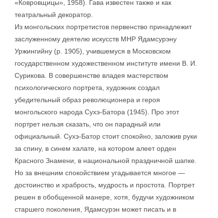
«Ковровщицы», 1958). Гава известен также и как
театральный декоратор.
Из монгольских портретистов первенство принадлежит
заслуженному деятелю искусств МНР Ядамсурэну
Уржингийну (р. 1905), учившемуся в Московском
государственном художественном институте имени В. И.
Сурикова. В совершенстве владея мастерством
психологического портрета, художник создал
убедительный образ революционера и героя
монгольского народа Сухэ-Батора (1945). Про этот
портрет нельзя сказать, что он парадный или
официальный. Сухэ-Батор стоит спокойно, заложив руки
за спину, в синем халате, на котором алеет орден
Красного Знамени, в национальной праздничной шапке.
Но за внешним спокойствием угадывается многое —
достоинство и храбрость, мудрость и простота. Портрет
решен в обобщенной манере, хотя, будучи художником
старшего поколения, Ядамсурэн может писать и в