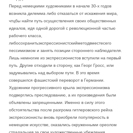
Перед немецкими художниками в начале 30-х годов
возникла дилемма либо отказаться от искажения мира,
чтцбы найти путь осуществления своих общественных
идеалов, идя одной дорогой с революционной частью
рабочего класса,
либосохранитьэкспрессионистскийметодвместесего
пессимизмом и занять позиции стороннего наблюдателя.
Лишь немногие из экспрессионистов вступили на первый
путь. Другие отходили в сторону, как Георг Гросс, или
задумывались над выбором пути. В это время
совершился фашистский переворот в Германии.
Художники прогрессивного крыла экспрессионизма
подверглись преследованию, а их произведения были
объявлены запрещенными. Именно в силу этого
обстоятельства после разгрома гитлеровского рейха
экспрессионисты вновь приобрели популярность в
немецком искусстве, оказались окруженными ореолом
страдальцев за свои художественные убеждения.