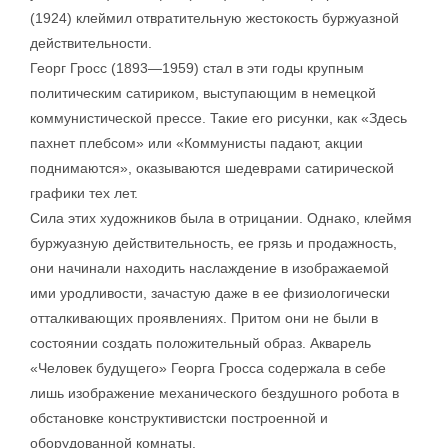
(1924) клеймил отвратительную жестокость буржуазной
действительности.
Георг Гросс (1893—1959) стал в эти годы крупным
политическим сатириком, выступающим в немецкой
коммунистической прессе. Такие его рисунки, как «Здесь
пахнет плебсом» или «Коммунисты падают, акции
поднимаются», оказываются шедеврами сатирической
графики тех лет.
Сила этих художников была в отрицании. Однако, клеймя
буржуазную действительность, ее грязь и продажность,
они начинали находить наслаждение в изображаемой
ими уродливости, зачастую даже в ее физиологически
отталкивающих проявлениях. Притом они не были в
состоянии создать положительный образ. Акварель
«Человек будущего» Георга Гросса содержала в себе
лишь изображение механического бездушного робота в
обстановке конструктивистски построенной и
оборудованной комнаты.