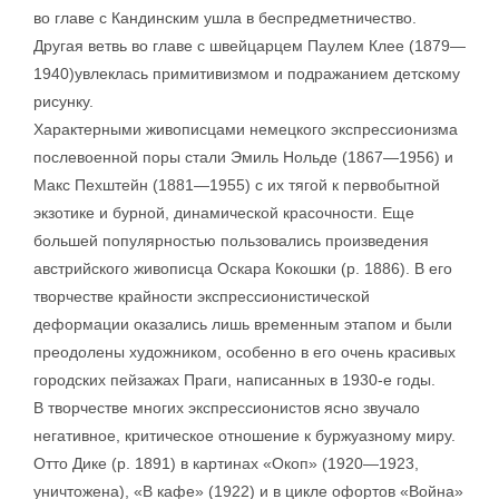
во главе с Кандинским ушла в беспредметничество.
Другая ветвь во главе с швейцарцем Паулем Клее (1879—
1940)увлеклась примитивизмом и подражанием детскому
рисунку.
Характерными живописцами немецкого экспрессионизма
послевоенной поры стали Эмиль Нольде (1867—1956) и
Макс Пехштейн (1881—1955) с их тягой к первобытной
экзотике и бурной, динамической красочности. Еще
большей популярностью пользовались произведения
австрийского живописца Оскара Кокошки (р. 1886). В его
творчестве крайности экспрессионистической
деформации оказались лишь временным этапом и были
преодолены художником, особенно в его очень красивых
городских пейзажах Праги, написанных в 1930-е годы.
В творчестве многих экспрессионистов ясно звучало
негативное, критическое отношение к буржуазному миру.
Отто Дике (р. 1891) в картинах «Окоп» (1920—1923,
уничтожена), «В кафе» (1922) и в цикле офортов «Война»