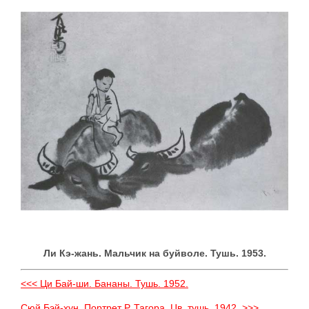
Ли Кэ-жань. Мальчик на буйволе. Тушь. 1953.
<<< Ци Бай-ши. Бананы. Тушь. 1952.
Сюй Бэй-хун. Портрет Р. Тагора. Цв. тушь. 1942. >>>