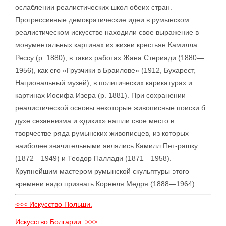
ослаблении реалистических школ обеих стран.
Прогрессивные демократические идеи в румынском
реалистическом искусстве находили свое выражение в
монументальных картинах из жизни крестьян Камилла
Рессу (р. 1880), в таких работах Жана Стериади (1880—
1956), как его «Грузчики в Браилове» (1912, Бухарест,
Национальный музей), в политических карикатурах и
картинах Иосифа Изера (р. 1881). При сохранении
реалистической основы некоторые живописные поиски б
духе сезаннизма и «диких» нашли свое место в
творчестве ряда румынских живописцев, из которых
наиболее значительными являлись Камилл Пет-рашку
(1872—1949) и Теодор Паллади (1871—1958).
Крупнейшим мастером румынской скульптуры этого
времени надо признать Корнеля Медря (1888—1964).
<<< Искусство Польши.
Искусство Болгарии. >>>