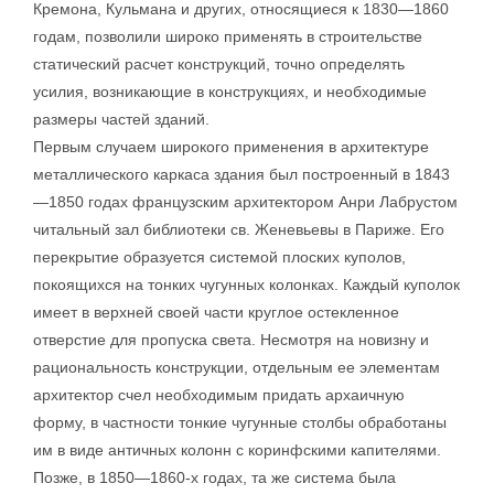
Кремона, Кульмана и других, относящиеся к 1830—1860
годам, позволили широко применять в строительстве
статический расчет конструкций, точно определять
усилия, возникающие в конструкциях, и необходимые
размеры частей зданий.
Первым случаем широкого применения в архитектуре
металлического каркаса здания был построенный в 1843
—1850 годах французским архитектором Анри Лабрустом
читальный зал библиотеки св. Женевьевы в Париже. Его
перекрытие образуется системой плоских куполов,
покоящихся на тонких чугунных колонках. Каждый куполок
имеет в верхней своей части круглое остекленное
отверстие для пропуска света. Несмотря на новизну и
рациональность конструкции, отдельным ее элементам
архитектор счел необходимым придать архаичную
форму, в частности тонкие чугунные столбы обработаны
им в виде античных колонн с коринфскими капителями.
Позже, в 1850—1860-х годах, та же система была