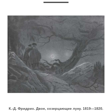
К.-Д. Фридрих. Двое, созерцающие луну. 1819—1820.