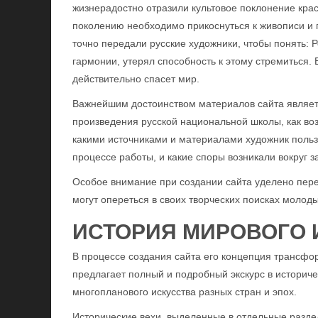
жизнерадостно отразили культовое поклонение кра
поколению необходимо прикоснуться к живописи и п
точно передали русские художники, чтобы понять: 
гармонии, утерял способность к этому стремиться.
действительно спасет мир.
Важнейшим достоинством материалов сайта являетс
произведения русской национальной школы, как во
какими источниками и материалами художник польз
процессе работы, и какие споры возникали вокруг з
Особое внимание при создании сайта уделено пер
могут опереться в своих творческих поисках молод
ИСТОРИЯ МИРОВОГО 
В процессе создания сайта его концепция трансфор
предлагает полный и подробный экскурс в историче
многопланового искусства разных стран и эпох.
Исторические вехи, выделенные в отдельные разде