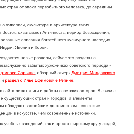
ных стран от эпохи первобытного человека, до середины
о живописи, скульптуре и архитектуре таких
ий Восток, охватывают Античность, период Возрождения,
ированные описания богатейшего культурного наследия
 Индии, Японии и Кореи.
оздаются новые разделы, сейчас это разделы о
 незаслуженно забытых хужожниках советского периода -
ртиросе Сарьяне
, обзорный отчерк
Дмитрия Молдавского
ный
раздел о Илье Ефимовиче Репине
.
сайта лежат книги и работы советских авторов. В связи с
 не существующих стран и городов, и элементы
лы обладают важнейшим достоинством - советские
енции в искусстве, чем современные источники.
х учебных заведений, так и просто широкому кругу людей,