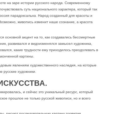
соте на заре истории русского народа. Современному
очувствовать суть национального характера, который так
Россия парадоксальна. Народ созданный для красоты и
 Возможно, живопись изменит наше сознание, а красота
я основной акцент на то, как создавались бессмертные
зник, развивался и видоизменялся замысел художника,
овался, какие трудности ему приходилось преодолевать в
аконченной картины.
едовым явлениям художественного наследия, на которые
ые русские художники.
ИСКУССТВА.
мировалась, и сейчас это уникальный ресурс, который
ское прошлое не только русской живописи, но и всего
лы, рисуют последовательную картину развития