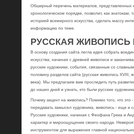
Обширный перечень материалов, представленных н
хронологическом порядке, позволит, как знатокам, т
историей всемирного искусства, сделать массу ин
информацию по теме.
РУССКАЯ ЖИВОПИСЬ 
В основу создания сайта легла идея собрать воеди
искусства, начиная с древней живописи и заканчив
русские художники, события, связанные со славны
половину разделов сайта (русская живопись XVIII, 
века). Мы предлагаем вам проследить путь развит
до наших дней и узнать, кто были русские художни
Почему акцент на живопись? Помимо того, что это -
передавать замысел художника, живопись - еще и 
Русские художники, начиная с Феофана Грека и Ан
характер и мироощущение своего народа. Невероя
инструментом для выражения главной национальной