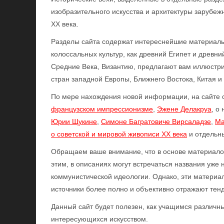
изобразительного искусства и архитектуры зарубеж
ХХ века.
Разделы сайта содержат интереснейшие материалы 
колоссальных культур, как древний Египет и древн
Средние Века, Византию, предлагают вам иллюстр
стран западной Европы, Ближнего Востока, Китая и
По мере нахождения новой информации, на сайте с
французском импрессионизме
,
Эжене Делакруа
, о
Юрии Щукине
,
Симоне Багратовиче Вирсаладзе
,
Ма
о советской и мировой живописи XX века
и отдель
Обращаем ваше внимание, что в основе материалов 
этим, в описаниях могут встречаться названия уже
коммунистической идеологии. Однако, эти материа
источники более полно и объективно отражают тенд
Данный сайт будет полезен, как учащимся различны
интересующихся искусством.