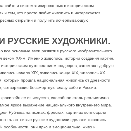
а сайте и систематизированных в историческом
ак и тем, кто просто любит живопись и интересуется
тересных открытий и получить исчерпывающую
И РУССКИЕ ХУДОЖНИКИ.
но все основные вехи развития русского изобразительного
ая веком ХХ-м. Именно живопись, истории создания картин,
м историческим путешествием шедевров, занимают добрую
живопись начала ХIХ, живопись конца XIX, живопись XX
ия, который прошла национальная живопись от древности
ки, сотворившие бессмертную славу себе и России.
 красивейшее из искусств, способное столь реалистично
самое яркое выражение национального внутреннего мира.
дрея Рублева на иконах, фресках, картинах воплощали
тно талантливые русские художники сделали живопись
 особенности: они ярко и эмоционально, живо и