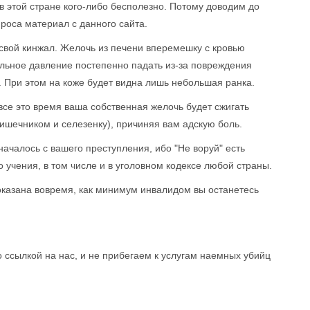
 в этой стране кого-либо бесполезно. Потому доводим до
проса материал с данного сайта.
 свой кинжал. Желочь из печени вперемешку с кровью
льное давление постепенно падать из-за повреждения
е. При этом на коже будет видна лишь небольшая ранка.
все это время ваша собственная желочь будет сжигать
кишечником и селезенку), причиняя вам адскую боль.
началось с вашего преступления, ибо "Не воруй" есть
 учения, в том числе и в уголовном кодексе любой страны.
казана вовремя, как минимум инвалидом вы останетесь
 ссылкой на нас, и не прибегаем к услугам наемных убийц