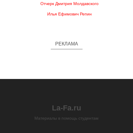
Отчерк Дмитрия Молдавского
Илья Ефимович Репин
РЕКЛАМА
La-Fa.ru
Материалы в помощь студентам