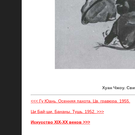
Хуан Чжоу. Сви
<<< Гу Юань. Осенняя пахота. Цв. гравюра. 1955.
Ци Бай-ши. Бананы. Тушь. 1952. >>>
Искусство XIX-XX веков >>>