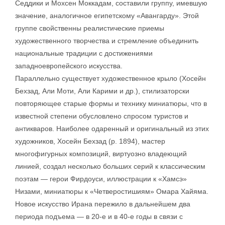
Седдики и Мохсен Моккадам, составили группу, имевшую
значение, аналогичное египетскому «Авангарду». Этой
группе свойственны реалистические приемы
художественного творчества и стремление объединить
национальные традиции с достижениями
западноевропейского искусства.
Параллельно существует художественное крыло (Хосейн
Бехзад, Али Моти, Али Карими и др.), стилизаторски
повторяющее старые формы и технику миниатюры, что в
известной степени обусловлено спросом туристов и
антикваров. Наиболее одаренный и оригинальный из этих
художников, Хосейн Бехзад (р. 1894), мастер
многофигурных композиций, виртуозно владеющий
линией, создал несколько больших серий к классическим
поэтам — герои Фирдоуси, иллюстрации к «Хамсэ»
Низами, миниатюры к «Четверостишиям» Омара Хайяма.
Новое искусство Ирана пережило в дальнейшем два
периода подъема — в 20-е и в 40-е годы в связи с