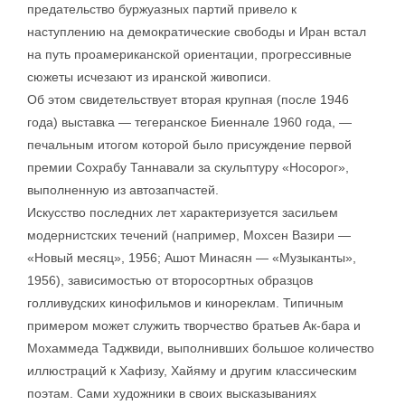
предательство буржуазных партий привело к
наступлению на демократические свободы и Иран встал
на путь проамериканской ориентации, прогрессивные
сюжеты исчезают из иранской живописи.
Об этом свидетельствует вторая крупная (после 1946
года) выставка — тегеранское Биеннале 1960 года, —
печальным итогом которой было присуждение первой
премии Сохрабу Таннавали за скульптуру «Носорог»,
выполненную из автозапчастей.
Искусство последних лет характеризуется засильем
модернистских течений (например, Мохсен Вазири —
«Новый месяц», 1956; Ашот Минасян — «Музыканты»,
1956), зависимостью от второсортных образцов
голливудских кинофильмов и кинореклам. Типичным
примером может служить творчество братьев Ак-бара и
Мохаммеда Таджвиди, выполнивших большое количество
иллюстраций к Хафизу, Хайяму и другим классическим
поэтам. Сами художники в своих высказываниях