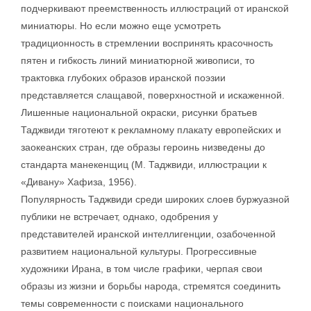
подчеркивают преемственность иллюстраций от иранской
миниатюры. Но если можно еще усмотреть
традиционность в стремлении воспринять красочность
пятен и гибкость линий миниатюрной живописи, то
трактовка глубоких образов иранской поэзии
представляется слащавой, поверхностной и искаженной.
Лишенные национальной окраски, рисунки братьев
Таджвиди тяготеют к рекламному плакату европейских и
заокеанских стран, где образы героинь низведены до
стандарта манекенщиц (М. Таджвиди, иллюстрации к
«Дивану» Хафиза, 1956).
Популярность Таджвиди среди широких слоев буржуазной
публики не встречает, однако, одобрения у
представителей иранской интеллигенции, озабоченной
развитием национальной культуры. Прогрессивные
художники Ирана, в том числе графики, черпая свои
образы из жизни и борьбы народа, стремятся соединить
темы современности с поисками национального