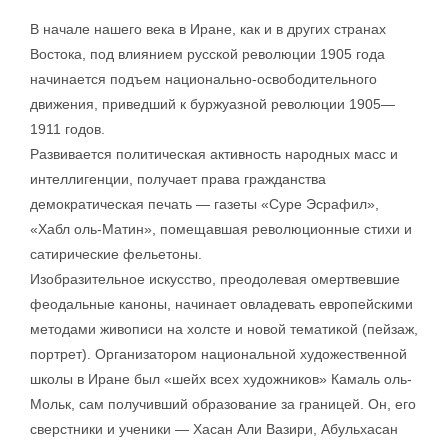
В начале нашего века в Иране, как и в других странах
Востока, под влиянием русской революции 1905 года
начинается подъем национально-освободительного
движения, приведший к буржуазной революции 1905—
1911 годов.
Развивается политическая активность народных масс и
интеллигенции, получает права гражданства
демократическая печать — газеты «Суре Эсрафил»,
«Хабл оль-Матин», помещавшая революционные стихи и
сатирические фельетоны.
Изобразительное искусство, преодолевая омертвевшие
феодальные каноны, начинает овладевать европейскими
методами живописи на холсте и новой тематикой (пейзаж,
портрет). Организатором национальной художественной
школы в Иране был «шейх всех художников» Камаль оль-
Мольк, сам получивший образование за границей. Он, его
сверстники и ученики — Хасан Али Вазири, Абульхасан