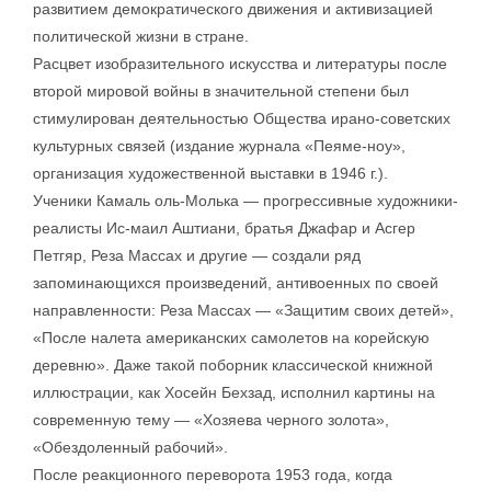
развитием демократического движения и активизацией
политической жизни в стране.
Расцвет изобразительного искусства и литературы после
второй мировой войны в значительной степени был
стимулирован деятельностью Общества ирано-советских
культурных связей (издание журнала «Пеяме-ноу»,
организация художественной выставки в 1946 г.).
Ученики Камаль оль-Молька — прогрессивные художники-
реалисты Ис-маил Аштиани, братья Джафар и Асгер
Петгяр, Реза Массах и другие — создали ряд
запоминающихся произведений, антивоенных по своей
направленности: Реза Массах — «Защитим своих детей»,
«После налета американских самолетов на корейскую
деревню». Даже такой поборник классической книжной
иллюстрации, как Хосейн Бехзад, исполнил картины на
современную тему — «Хозяева черного золота»,
«Обездоленный рабочий».
После реакционного переворота 1953 года, когда