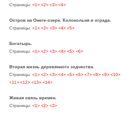
Страницы:
<1>
<2>
<3>
<4>
Остров на Онеге-озере. Колокольня и ограда.
Страницы:
<1>
<2>
<3>
<4>
<5>
Богатырь.
Страницы:
<1>
<2>
<3>
<4>
<5>
<6>
Вторая жизнь деревянного зодчества.
Страницы:
<1>
<2>
<3>
<4>
<5>
<6>
<7>
<8>
<9>
<10>
<11>
<12>
<13>
<14>
Живая связь времен.
Страницы:
<1>
<2>
<3>