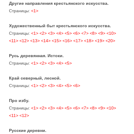
Другие направления крестьянского искусства.
Страницы:
<1>
Художественный быт крестьянского искусства.
Страницы:
<1>
<2>
<3>
<4>
<5>
<6>
<7>
<8>
<9>
<10>
<11>
<12>
<13>
<14>
<15>
<16>
<17>
<18>
<19>
<20>
Русь деревянная. Истоки.
Страницы:
<1>
<2>
<3>
<4>
<5>
Край северный, лесной.
Страницы:
<1>
<2>
<3>
<4>
<5>
<6>
Про избу.
Страницы:
<1>
<2>
<3>
<4>
<5>
<6>
<7>
<8>
<9>
<10>
<11>
<12>
Русские деревни.