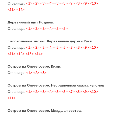
Страницы:
<1>
<2>
<3>
<4>
<5>
<6>
<7>
<8>
<9>
<10>
<11>
<12>
Деревянный щит Родины.
Страницы:
<1>
<2>
<3>
<4>
<5>
<6>
Колокольные звоны. Деревянные церкви Руси.
Страницы:
<1>
<2>
<3>
<4>
<5>
<6>
<7>
<8>
<9>
<10>
<11>
<12>
<13>
<14>
Остров на Онеге-озере. Кижи.
Страницы:
<1>
<2>
<3>
Остров на Онеге-озере. Несравненная сказка куполов.
Страницы:
<1>
<2>
<3>
<4>
<5>
<6>
<7>
<8>
<9>
<10>
<11>
Остров на Онеге-озере. Младшая сестра.