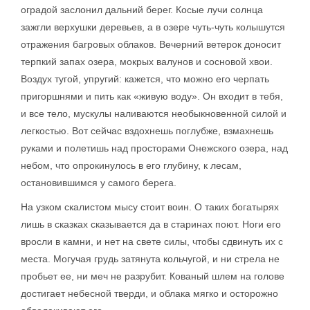
оградой заслонил дальний берег. Косые лучи солнца
зажгли верхушки деревьев, а в озере чуть-чуть колышутся
отражения багровых облаков. Вечерний ветерок доносит
терпкий запах озера, мокрых валунов и сосновой хвои.
Воздух тугой, упругий: кажется, что можно его черпать
пригоршнями и пить как «живую воду». Он входит в тебя,
и все тело, мускулы наливаются необыкновенной силой и
легкостью. Вот сейчас вздохнешь поглубже, взмахнешь
руками и полетишь над просторами Онежского озера, над
небом, что опрокинулось в его глубину, к лесам,
остановившимся у самого берега.
На узком скалистом мысу стоит воин. О таких богатырях
лишь в сказках сказывается да в старинах поют. Ноги его
вросли в камни, и нет на свете силы, чтобы сдвинуть их с
места. Могучая грудь затянута кольчугой, и ни стрела не
пробьет ее, ни меч не разрубит. Кованый шлем на голове
достигает небесной тверди, и облака мягко и осторожно