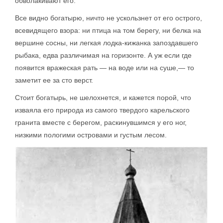
обволакивают его.
Все видно богатырю, ничто не ускользнет от его острого,
всевидящего взора: ни птица на том берегу, ни белка на
вершине сосны, ни легкая лодка-кижанка запоздавшего
рыбака, едва различимая на горизонте. А уж если где
появится вражеская рать — на воде или на суше,— то
заметит ее за сто верст.
Стоит богатырь, не шелохнется, и кажется порой, что
изваяла его природа из самого твердого карельского
гранита вместе с берегом, раскинувшимся у его ног,
низкими пологими островами и густым лесом.