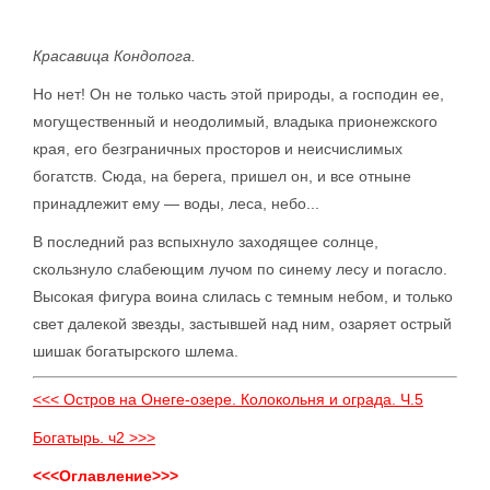
Красавица Кондопога.
Но нет! Он не только часть этой природы, а господин ее,
могущественный и неодолимый, владыка прионежского
края, его безграничных просторов и неисчислимых
богатств. Сюда, на берега, пришел он, и все отныне
принадлежит ему — воды, леса, небо...
В последний раз вспыхнуло заходящее солнце,
скользнуло слабеющим лучом по синему лесу и погасло.
Высокая фигура воина слилась с темным небом, и только
свет далекой звезды, застывшей над ним, озаряет острый
шишак богатырского шлема.
<<< Остров на Онеге-озере. Колокольня и ограда. Ч.5
Богатырь. ч2 >>>
<<<Оглавление>>>