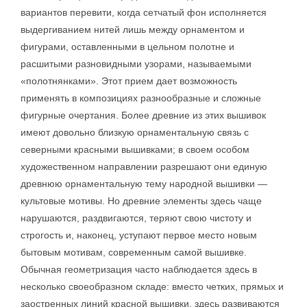
вариантов перевити, когда сетчатый фон исполняется
выдергиванием нитей лишь между орнаментом и
фигурами, оставленными в цельном полотне и
расшитыми разновидными узорами, называемыми
«полотнянками». Этот прием дает возможность
применять в композициях разнообразные и сложные
фигурные очертания. Более древние из этих вышивок
имеют довольно близкую орнаментальную связь с
северными красными вышивками; в своем особом
художественном направлении разрешают они единую
древнюю орнаментальную тему народной вышивки —
культовые мотивы. Но древние элементы здесь чаще
нарушаются, раздвигаются, теряют свою чистоту и
строгость и, наконец, уступают первое место новым
бытовым мотивам, современным самой вышивке.
Обычная геометризация часто наблюдается здесь в
несколько своеобразном складе: вместо четких, прямых и
заостренных линий красной вышивки, здесь развиваются