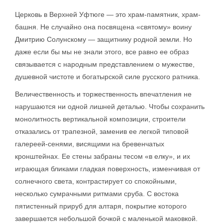
Церковь в Верхней Уфтюге — это храм-памятник, храм-
башня. Не случайно она посвящена «святому» воину
Дмитрию Солунскому — защитнику родной земли. Но
даже если бы мы не знали этого, все равно ее образ
связывается с народным представлением о мужестве,
душевной чистоте и богатырской силе русского ратника.
Величественность и торжественность впечатления не
нарушаются ни одной лишней деталью. Чтобы сохранить
монолитность вертикальной композиции, строители
отказались от трапезной, заменив ее легкой типовой
галереей-сенями, висящими на бревенчатых
кронштейнах. Ее стены забраны тесом «в елку», и их
играющая бликами гладкая поверхность, изменчивая от
солнечного света, контрастирует со спокойными,
несколько сумрачными ритмами сруба. С востока
пятистенный прируб для алтаря, покрытие которого
завершается небольшой бочкой с маленькой маковкой.