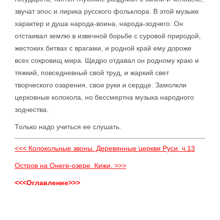
звучат эпос и лирика русского фольклора. В этой музыке
характер и душа народа-воина, народа-зодчего. Он
отстаивал землю в извечной борьбе с суровой природой,
жестоких битвах с врагами, и родной край ему дороже
всех сокровищ мира. Щедро отдавал он родному краю и
тяжкий, повседневный свой труд, и жаркий свет
творческого озарения, свои руки и сердце. Замолкли
церковные колокола, но бессмертна музыка народного
зодчества.
Только надо учиться ее слушать.
<<< Колокольные звоны. Деревянные церкви Руси. ч.13
Остров на Онеге-озере. Кижи. >>>
<<<Оглавление>>>