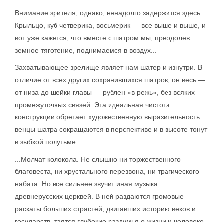
Внимание зрителя, однако, ненадолго задержится здесь.
Крыльцо, куб четверика, восьмерик — все выше и выше, и
вот уже кажется, что вместе с шатром мы, преодолев
земное тяготение, поднимаемся в воздух...
Захватывающее зрелище являет нам шатер и изнутри. В
отличие от всех других сохранившихся шатров, он весь —
от низа до шейки главы — рублен «в режь», без всяких
промежуточных связей. Эта идеальная чистота
конструкции обретает художественную выразительность:
венцы шатра сокращаются в перспективе и в высоте тонут
в зыбкой полутьме.
...Молчат колокола. Не слышно ни торжественного
благовеста, ни хрустального перезвона, ни трагического
набата. Но все сильнее звучит иная музыка
древнерусских церквей. В ней раздаются громовые
раскаты больших страстей, двигавших историю веков и
государств, таятся глубокие раздумья о жизни и человеке,