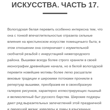
ИСКУССТВА. ЧАСТЬ 17.
Вологодская белая перевить особенно интересна тем, что
она с тонкой впечатлительностью отразила сильные
влияния на крестьянском искусстве помещичьего быта; в
этом отношении она соперничает с изумительной
скобчатой резьбой с инкрустацией нижегородского
района. Вышивки всегда более строго хранили в своей
иконографии древнейшие начала, но в белой вологодской
перевити новейшие мотивы более легко расшатали
вековые традиции и широкими потоками проникли в
репертуар вышивки, преобразив ее в своеобразную
галерею рисунков, характерно иллюстрирующих пышный
и великолепный быт русского барства. Широкие подзоры
дают ряд выразительных запечатлений этой праздничной
и ликующей жизни: кавалеры и дамы в изысканных,