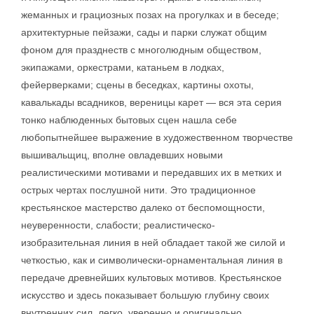
жеманных и грациозных позах на прогулках и в беседе;
архитектурные пейзажи, сады и парки служат общим
фоном для празднеств с многолюдным обществом,
экипажами, оркестрами, катаньем в лодках,
фейерверками; сцены в беседках, картины охоты,
кавалькады всадников, вереницы карет — вся эта серия
тонко наблюденных бытовых сцен нашла себе
любопытнейшее выражение в художественном творчестве
вышивальщиц, вполне овладевших новыми
реалистическими мотивами и передавших их в метких и
острых чертах послушной нити. Это традиционное
крестьянское мастерство далеко от беспомощности,
неуверенности, слабости; реалистическо-
изобразительная линия в ней обладает такой же силой и
четкостью, как и символически-орнаментальная линия в
передаче древнейших культовых мотивов. Крестьянское
искусство и здесь показывает большую глубину своих
внутренних сил, легко, уверенно и оригинально