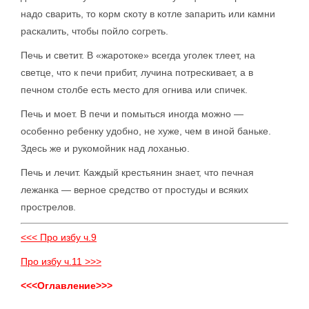
надо сварить, то корм скоту в котле запарить или камни
раскалить, чтобы пойло согреть.
Печь и светит. В «жаротоке» всегда уголек тлеет, на
светце, что к печи прибит, лучина потрескивает, а в
печном столбе есть место для огнива или спичек.
Печь и моет. В печи и помыться иногда можно —
особенно ребенку удобно, не хуже, чем в иной баньке.
Здесь же и рукомойник над лоханью.
Печь и лечит. Каждый крестьянин знает, что печная
лежанка — верное средство от простуды и всяких
прострелов.
<<< Про избу ч.9
Про избу ч.11 >>>
<<<Оглавление>>>