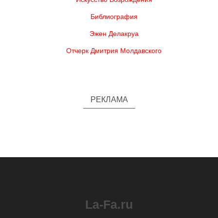
Библиография
Эжен Делакруа
Отчерк Дмитрия Молдавского
РЕКЛАМА
La-Fa.ru