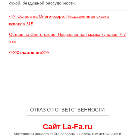
сухой, бездушной рассудочности.
<<< Остров на Онеге-озере. Несравненная сказка
куполов. Ч.5
Остров на Онеге-озере. Несравненная сказка куполов. Ч.7
>>>
<<<Оглавление>>>
ОТКАЗ ОТ ОТВЕТСТВЕННОСТИ
Сайт La-Fa.ru
Материалы данного сайта собраны из открытых источников и