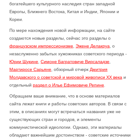
богатейшего культурного наследия стран западной
Европы, Ближнего Востока, Китая и Индии, Японии и
Кореи.
По мере нахождения новой информации, на сайте
создаются новые разделы, сейчас это разделы о
французском импрессионизме
,
Эжене Делакруа
, о
незаслуженно забытых хужожниках советского периода -
Юрии Щукине
,
Симоне Багратовиче Вирсаладзе
,
Мартиросе Сарьяне
, обзорный отчерк
Дмитрия
Молдавского о советской и мировой живописи XX века
и
отдельный
раздел о Илье Ефимовиче Репине
.
Обращаем ваше внимание, что в основе материалов
сайта лежат книги и работы советских авторов. В связи с
этим, в описаниях могут встречаться названия уже не
существующих стран и городов, и элементы
коммунистической идеологии. Однако, эти материалы
обладают важнейшим достоинством - советские источники