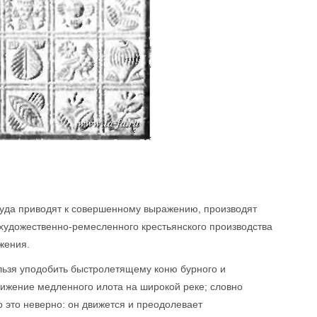
руда приводят к совершенному выражению, производят
и художественно-ремесленного крестьянского производства
жения.
ельзя уподобить быстролетящему коню бурного и
вижение медленного илота на широкой реке; словно
 это неверно: он движется и преодолевает