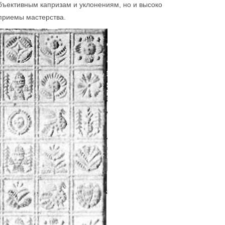
убъективным капризам и уклонениям, но и высоко
приемы мастерства.