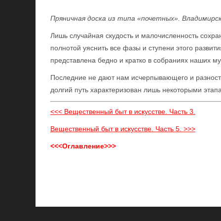
Пряничная доска из типа «почетных». Владимирск
Лишь случайная скудость и малочисленность сохра
полнотой уяснить все фазы и ступени этого развития
представлена бедно и кратко в собраниях наших му
Последние не дают нам исчерпывающего и разносто
долгий путь характеризован лишь некоторыми этап
<<< Вещественный быт в искусстве. Часть 3.
Вещественный быт в искусстве. Часть 5. >>>
<<<Оглавление>>>