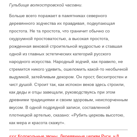
Гульбище волкостровской часовни.
Больше всего поражает в памятниках северного
деревянного зодчества их правдивая, подкупающая
простота. Не та простота, что граничит обычно со
скудоумной простоватостью, а высокая простота,
рожденная вековой строительной мудростью и ставшая
одной из главных эстетических категорий русского
народного искусства. Народный зодчий, как правило, не
стремится никого удивить, ошеломить какой-то необычной
выдумкой, затейливым декором. Он прост, бесхитростен и
чист душой. Строит так, как испокон веков здесь строили,
как деды и отцы завещали, руководствуясь при этом
древними традициями и своим здоровым, неиспорченным
вкусом. В одной подрядной записи, составленной
плотницкой артелью, сказано: «Рубить церковь высотою,
как мера и красота скажут».
<<< Колокольные звоны. Деревянные церкви Руси. ч.8