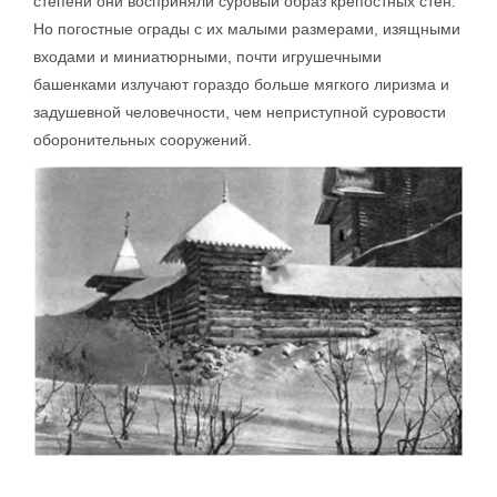
степени они восприняли суровый образ крепостных стен.
Но погостные ограды с их малыми размерами, изящными
входами и миниатюрными, почти игрушечными
башенками излучают гораздо больше мягкого лиризма и
задушевной человечности, чем неприступной суровости
оборонительных сооружений.