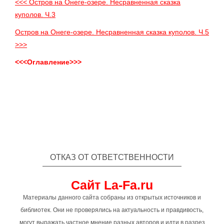
<<< Остров на Онеге-озере. Несравненная сказка
куполов. Ч.3
Остров на Онеге-озере. Несравненная сказка куполов. Ч.5
>>>
<<<Оглавление>>>
ОТКАЗ ОТ ОТВЕТСТВЕННОСТИ
Сайт La-Fa.ru
Материалы данного сайта собраны из открытых источников и
библиотек. Они не проверялись на актуальность и правдивость,
могут выражать частное мнение разных авторов и идти в разрез