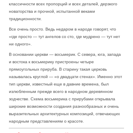
классичности всех пропорций и всех деталей, дерзкого
новаторства и прочной, испытанной веками
традиционности.
Все очень просто. Ведь недаром в народе говорят, что
«где просто — тут ангелов со сто, где мудрено — тут нет
ни одного».
В основании церкви — восьмерик. С севера, юга, запада
и востока к восьмерику пристроены четыре
прямоугольных прируба. В старину такая церковь
называлась круглой — «о двадцати стенах». Именно этот
тип церкви, известный еще в давние времена, был
излюбленным прежде всего в народном деревянном
зодчестве. Схема восьмерика с прирубами открывала
широкие возможности создания разнообразных и очень
выразительных архитектурных композиций, отвечающих
народным представлениям о красоте.