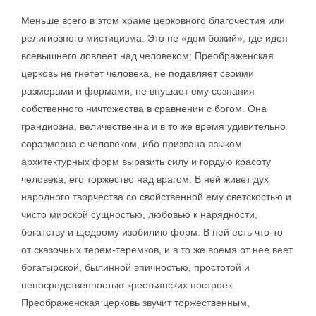
Меньше всего в этом храме церковного благочестия или
религиозного мистицизма. Это не «дом божий», где идея
всевышнего довлеет над человеком; Преображенская
церковь не гнетет человека, не подавляет своими
размерами и формами, не внушает ему сознания
собственного ничтожества в сравнении с богом. Она
грандиозна, величественна и в то же время удивительно
соразмерна с человеком, ибо призвана языком
архитектурных форм выразить силу и гордую красоту
человека, его торжество над врагом. В ней живет дух
народного творчества со свойственной ему светскостью и
чисто мирской сущностью, любовью к нарядности,
богатству и щедрому изобилию форм. В ней есть что-то
от сказочных терем-теремков, и в то же время от нее веет
богатырской, былинной эпичностью, простотой и
непосредственностью крестьянских построек.
Преображенская церковь звучит торжественным,