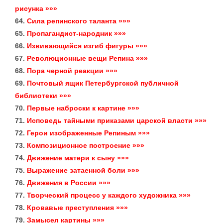
рисунка »»»
64.
Сила репинского таланта »»»
65.
Пропагандист-народник »»»
66.
Извивающийся изгиб фигуры »»»
67.
Революционные вещи Репина »»»
68.
Пора черной реакции »»»
69.
Почтовый ящик Петербургской публичной
библиотеки »»»
70.
Первые наброски к картине »»»
71.
Исповедь тайными приказами царской власти »»»
72.
Герои изображенные Репиным »»»
73.
Композиционное построение »»»
74.
Движение матери к сыну »»»
75.
Выражение затаенной боли »»»
76.
Движения в России »»»
77.
Творческий процесс у каждого художника »»»
78.
Кровавые преступления »»»
79.
Замысел картины »»»