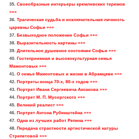
35.
Своеобразные интерьеры кремлевских теремов
»»»
36.
Трагическая судьба и исключительная личность
царевны Софьи »»»
37.
Безвыходное положение Софьи »»»
38.
Выразительность картины »»»
39.
Длительное душевное состояние Софьи »»»
40.
Гостеприимная и высококультурная семья
Мамонтовых »»»
41.
О семье Мамонтовых и жизни в Абрамцеве »»»
42.
Портреты конца 70-х, 80-х годов »»»
43.
Портрет Ивана Сергеевича Аксакова »»»
44.
Портрет М. П. Мусоргского »»»
45.
Великий реалист »»»
46.
Портрет Антона Рубинштейна »»»
47.
Одна из лучших работ Репина »»»
48.
Передача страстности артистической натуры
Стрепетовой »»»