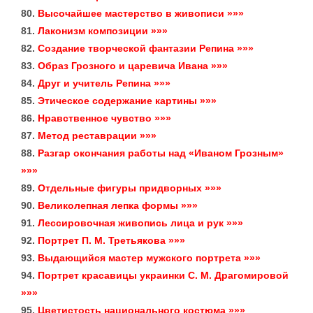
80.
Высочайшее мастерство в живописи »»»
81.
Лаконизм композиции »»»
82.
Создание творческой фантазии Репина »»»
83.
Образ Грозного и царевича Ивана »»»
84.
Друг и учитель Репина »»»
85.
Этическое содержание картины »»»
86.
Нравственное чувство »»»
87.
Метод реставрации »»»
88.
Разгар окончания работы над «Иваном Грозным»
»»»
89.
Отдельные фигуры придворных »»»
90.
Великолепная лепка формы »»»
91.
Лессировочная живопись лица и рук »»»
92.
Портрет П. М. Третьякова »»»
93.
Выдающийся мастер мужского портрета »»»
94.
Портрет красавицы украинки С. М. Драгомировой
»»»
95.
Цветистость национального костюма »»»