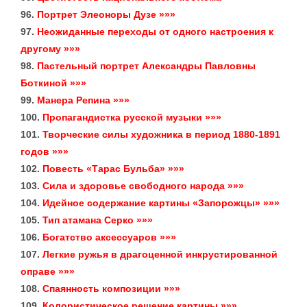
96.
Портрет Элеоноры Дузе »»»
97.
Неожиданные переходы от одного настроения к
другому »»»
98.
Пастельный портрет Александры Павловны
Боткиной »»»
99.
Манера Репина »»»
100.
Пропагандистка русской музыки »»»
101.
Творческие силы художника в период 1880-1891
годов »»»
102.
Повесть «Тарас Бульба» »»»
103.
Сила и здоровье свободного народа »»»
104.
Идейное содержание картины «Запорожцы» »»»
105.
Тип атамана Серко »»»
106.
Богатство аксессуаров »»»
107.
Легкие ружья в драгоценной инкрустированной
оправе »»»
108.
Спаянность композиции »»»
109.
Колористическое решение картины »»»