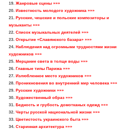
19.
Жанровые сцены »»»
20.
Известность молодого художника »»»
21.
Русские, чешские и польские композиторы и
музыканты »»»
22.
Список музыкальных деятелей »»»
23.
Открытие «Славянского базара» »»»
24.
Наблюдения над огромными трудностями жизни
художников »»»
25.
Мерцание света в толще воды »»»
26.
Главные типы Парижа »»»
27.
Излюбленное место художников »»»
28.
Проникновения во внутренний мир человека »»»
29.
Русские художники »»»
30.
Художественный образ »»»
31.
Бедность и грубость домотканых одежд »»»
32.
Черты русской национальной жизни »»»
33.
Цветистость украинского быта »»»
34.
Старинная архитектура »»»