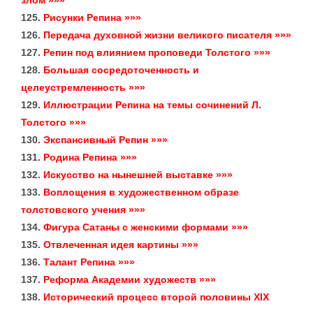
злом »»»
125.
Рисунки Репина »»»
126.
Передача духовной жизни великого писателя »»»
127.
Репин под влиянием проповеди Толстого »»»
128.
Большая сосредоточенность и
целеустремленность »»»
129.
Иллюстрации Репина на темы сочинений Л.
Толстого »»»
130.
Экспансивный Репин »»»
131.
Родина Репина »»»
132.
Искусство на нынешней выставке »»»
133.
Воплощения в художественном образе
толстовского учения »»»
134.
Фигура Сатаны с женскими формами »»»
135.
Отвлеченная идея картины »»»
136.
Талант Репина »»»
137.
Реформа Академии художеств »»»
138.
Исторический процесс второй половины XIX