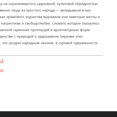
да не ограничивалось церковной, культовой обрядностью.
венно люди из простого народа — вкладывали в них
ах храмового зодчества выражали они заветные мечты и
, патриотизм и свободолюбие, сломить которое оказались
ершенной гармонии пропорций и архитектурных форм
динстве с природой и задушевном лиризме этих
, что сродни народным песням; в суровой сдержанности
.
.2
>>