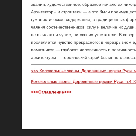
зданий, художественное, образное начало их никог
Архитекторы и строители — а это были преимущест
гуманистическое содержание; в традиционных форм
чаяния соотечественников, силу и величие их души
не в силах ни чужие, ни «свои» угнетатели. В сов
проявляется чувство прекрасного; в неразрывном е
памятников — глубокая человечность и поэтичность
архитектуры — героический строй былинного эпоса
<<< Колокольные звоны. Деревянные церкви Руси. ч
Колокольные звоны. Деревянные церкви Руси. ч.4 >
<<<Оглавление>>>