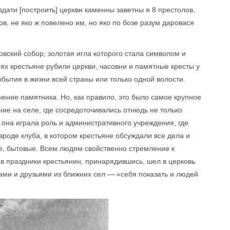
 здати [построить] церкви каменны заветны я 8 престолов,
, не яко ж повелено им, но яко по бозе разум даровася
овский собор, золотая игла которого стала символом и
нях крестьяне рубили церкви, часовни и памятные кресты у
бытия в жизни всей страны или только одной волости.
чение памятника. Но, как правило, это было самое крупное
ие на селе, где сосредоточивались отнюдь не только
 она играла роль и административного учреждения, где
вроде клуба, в котором крестьяне обсуждали все дела и
е, бытовые. Всем людям свойственно стремление к
в праздники крестьянин, принарядившись, шел в церковь
нами и друзьями из ближних сел — «себя показать и людей