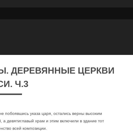
Ы. ДЕРЕВЯННЫЕ ЦЕРКВИ
И. Ч.3
е побоявшись указа царя, остались верны высоким
 а девятиглавый храм и этим включили в здание тот
нство всей композиции.