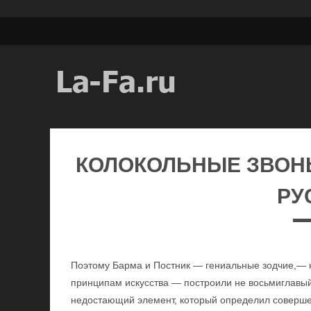
КОЛОКОЛЬНЫЕ ЗВОН
РУС
Поэтому Барма и Постник — гениальные зодчие,— н
принципам искусства — построили не восьмиглавый,
недостающий элемент, который определил соверше