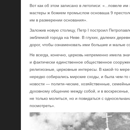
Вот как об этом записано в летописи: «...повеле им
мастеры ж божием промыслом основаша 9 престолов
им в размерении основания».
Заложив новую столицу, Петр I построил Петропавл
эмблемой города на Неве. В глухих, далеких дерев
дорог, чтобы ознаменовать ими большие и малые со
Не всегда, конечно, церковь непременно имела зна
и фактически единственное общественное сооружен
религиозные, церковные интересы. В какой-то мере
нередко собирались мирские сходы, и была чем-то 
новости — полити-ческие, хозяйственные, семейны
духовному общению между собой, и в воскресенье, 
не только молиться, но и повидаться с односельча
посмотреть».