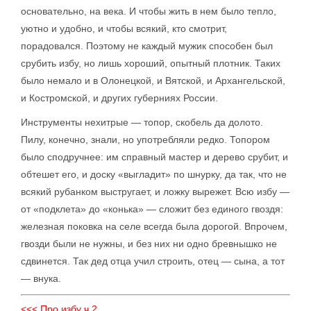
основательно, на века. И чтобы жить в нем было тепло,
уютно и удобно, и чтобы всякий, кто смотрит,
порадовался. Поэтому не каждый мужик способен был
срубить избу, но лишь хороший, опытный плотник. Таких
было немало и в Олонецкой, и Вятской, и Архангельской,
и Костромской, и других губерниях России.
Инструменты нехитрые — топор, скобель да долото.
Пилу, конечно, знали, но употребляли редко. Топором
было сподручнее: им справный мастер и дерево срубит, и
обтешет его, и доску «выгладит» по шнурку, да так, что не
всякий рубанком выстругает, и ложку вырежет. Всю избу —
от «подклета» до «конька» — сложит без единого гвоздя:
железная поковка на селе всегда была дорогой. Впрочем,
гвозди были не нужны, и без них ни одно бревнышко не
сдвинется. Так дед отца учил строить, отец — сына, а тот
— внука.
<<< Про избу ч.2