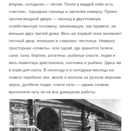
втором, холодном,— летом. Почти в каждой избе есть
«чистая», парадная горница и светелка наверху. Прямо
против входной двери — проход в двухэтажную
хозяйственную половину, занимавшую, как правило, не
меньше двух третей дома. Весь ее первый этаж занимают
скотный двор, конюшни и «черная» лестница. Наверху
просторная «поветь», или сарай, где хранятся телеги,
сани, соха, борона, рогатины, рыбачьи снасти, лодки и
весь инвентарь крестьянина, охотника и рыбака. Здесь же
и корм для скота. В непогоду и в холодные месяцы на
повети теребили лен, веяли и мололи на ручном жернове
зерно, долбили лодки, плели сети — одним словом,
выполняли чуть ли не все домашние работы.