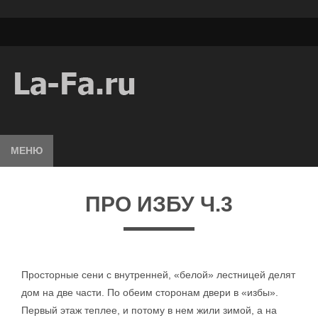
МЕНЮ
ПРО ИЗБУ Ч.3
Просторные сени с внутренней, «белой» лестницей делят
дом на две части. По обеим сторонам двери в «избы».
Первый этаж теплее, и потому в нем жили зимой, а на