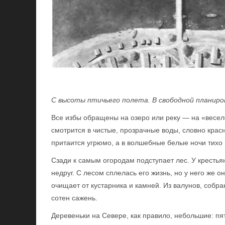
С высоты птичьего полета. В свободной планиро
Все избы обращены на озеро или реку — на «весело
смотрится в чистые, прозрачные воды, словно красн
притаится угрюмо, а в волшебные белые ночи тихо г
Сзади к самым огородам подступает лес. У крестья
недруг. С лесом сплелась его жизнь, но у него же о
очищает от кустарника и камней. Из валунов, собр
сотен сажень.
Деревеньки на Севере, как правило, небольшие: пят