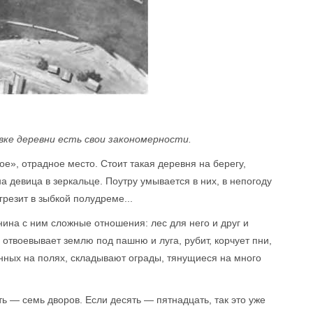
вке деревни есть свои закономерности.
е», отрадное место. Стоит такая деревня на берегу,
а девица в зеркальце. Поутру умывается в них, в непогоду
резит в зыбкой полудреме...
нина с ним сложные отношения: лес для него и друг и
н отвоевывает землю под пашню и луга, рубит, корчует пни,
анных на полях, складывают ограды, тянущиеся на много
ь — семь дворов. Если десять — пятнадцать, так это уже