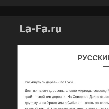
РУССКИ
Раскинулись деревни по Руси...
Десятки тысяч деревень, словно мириады созвездий
край — свой тип деревни. На Северной Двине стро
другому, а на Урале или в Сибири — опять по-своем
толстый том. Мы же расскажем лишь о северных де