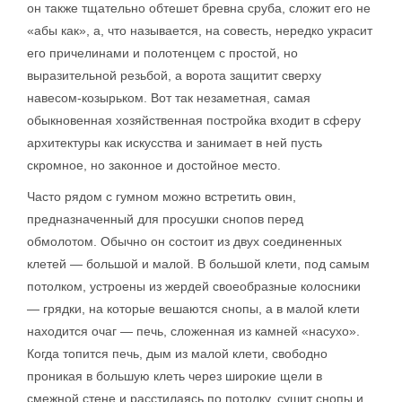
он также тщательно обтешет бревна сруба, сложит его не
«абы как», а, что называется, на совесть, нередко украсит
его причелинами и полотенцем с простой, но
выразительной резьбой, а ворота защитит сверху
навесом-козырьком. Вот так незаметная, самая
обыкновенная хозяйственная постройка входит в сферу
архитектуры как искусства и занимает в ней пусть
скромное, но законное и достойное место.
Часто рядом с гумном можно встретить овин,
предназначенный для просушки снопов перед
обмолотом. Обычно он состоит из двух соединенных
клетей — большой и малой. В большой клети, под самым
потолком, устроены из жердей своеобразные колосники
— грядки, на которые вешаются снопы, а в малой клети
находится очаг — печь, сложенная из камней «насухо».
Когда топится печь, дым из малой клети, свободно
проникая в большую клеть через широкие щели в
смежной стене и расстилаясь по потолку, сушит снопы и