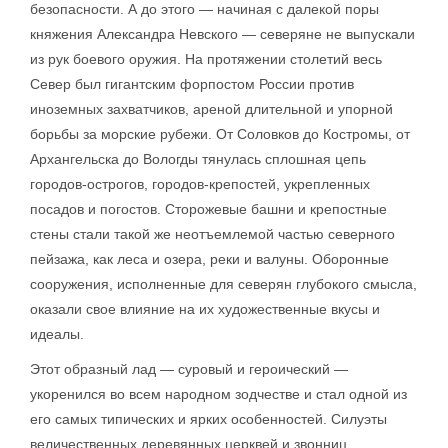
безопасности. А до этого — начиная с далекой поры
княжения Александра Невского — северяне не выпускали
из рук боевого оружия. На протяжении столетий весь
Север был гигантским форпостом России против
иноземных захватчиков, ареной длительной и упорной
борьбы за морские рубежи. От Соловков до Костромы, от
Архангельска до Вологды тянулась сплошная цепь
городов-острогов, городов-крепостей, укрепленных
посадов и погостов. Сторожевые башни и крепостные
стены стали такой же неотъемлемой частью северного
пейзажа, как леса и озера, реки и валуны. Оборонные
сооружения, исполненные для северян глубокого смысла,
оказали свое влияние на их художественные вкусы и
идеалы.
Этот образный лад — суровый и героический —
укоренился во всем народном зодчестве и стал одной из
его самых типических и ярких особенностей. Силуэты
величественных деревянных церквей и звонниц,