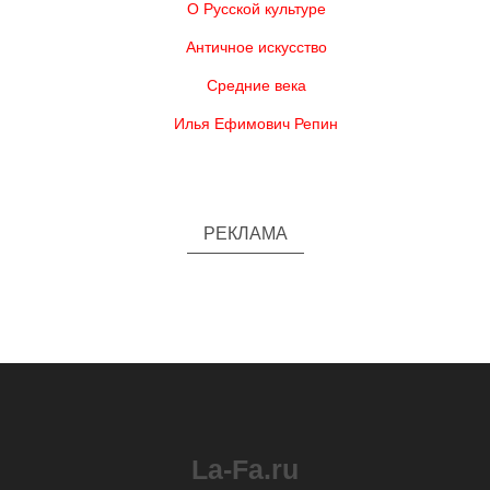
О Русской культуре
Античное искусство
Средние века
Илья Ефимович Репин
РЕКЛАМА
La-Fa.ru