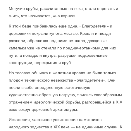
Могучие срубы, рассчитанные на века, стали опревать и
гнить, что называется, «на корню».
К этой беде прибавилась еще одна. «Благодетели» и
церковники покрыли купола жестью. Кровля и гвозди
ржавели, обрешетка под ними ветшала; дождевые
капельки уже не стекали по предначертанному для них
пути, а попадали внутрь, разрушая подкровельные
конструкции, перекрытия и сруб.
Но тесовая обшивка и железная кровля не были только
плодом технического невежества «благодетелей». Они
несли в себе определенную эстетическую,
художественно-образную нагрузку, явились своеобразным
отражением идеологической борьбы, разгоревшейся в XIX
веке вокруг церковной архитектуры.
Искажения, частичное уничтожение памятников
народного зодчества в XIX веке — не единичные случаи. К