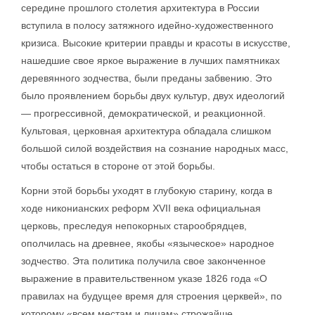
середине прошлого столетия архитектура в России
вступила в полосу затяжного идейно-художественного
кризиса. Высокие критерии правды и красоты в искусстве,
нашедшие свое яркое выражение в лучших памятниках
деревянного зодчества, были преданы забвению. Это
было проявлением борьбы двух культур, двух идеологий
— прогрессивной, демократической, и реакционной.
Культовая, церковная архитектура обладала слишком
большой силой воздействия на сознание народных масс,
чтобы остаться в стороне от этой борьбы.
Корни этой борьбы уходят в глубокую старину, когда в
ходе никонианских реформ XVII века официальная
церковь, преследуя непокорных старообрядцев,
ополчилась на древнее, якобы «языческое» народное
зодчество. Эта политика получила свое законченное
выражение в правительственном указе 1826 года «О
правилах на будущее время для строения церквей», по
которому «всем местам и лицам» строжайше