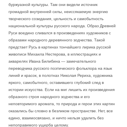
буржуазной культуры. Там они видели источник
громадной внутренней силы, неиссякаемую энергию
творческого созидания, цельность и самобытность
национальной культуры русского народа. Образ Древней
Руси воедино сливался в произведениях художников с
образами народного деревянного зодчества. Такой
предстает Русь в картинах тончайшего лирика русской
живописи Михаила Нестерова, в иллюстрациях и
акварелях Ивана Билибина — замечательного
переводчика русского поэтического фольклора на язык
линий и красок, в полотнах Николая Рериха, художника
яркого, самобытного, оставившего глубокий след в
истории искусства. Если на миг лишить их произведения
образного строя народного зодчества и его
неповторимого аромата, то природа и герои этих картин
оказались бы словно в безликом пространстве. Нет, все
едино, взаимосвязано, и ничто нельзя удалить без
непоправимого ущерба целому.