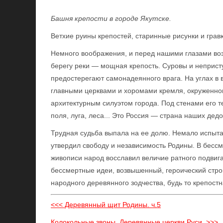
Башня крепости в городе Якутске.
Ветхие руины крепостей, старинные рисунки и грав
Немного воображения, и перед нашими глазами во
берегу реки — мощная крепость. Суровы и непристу
предостерегают самонадеянного врага. На углах в 
главными церквами и хоромами кремля, окруженного
архитектурным силуэтом города. Под стенами его теч
поля, луга, леса... Это Россия — страна наших дедо
Трудная судьба выпала на ее долю. Немало испыта
утвердил свободу и независимость Родины. В бессм
живописи народ восславил величие ратного подвига
бессмертные идеи, возвышенный, героический стро
народного деревянного зодчества, будь то крепостн
<<< Деревянный щит Родины. ч.5
Колокольные звоны. Деревянные церкви Руси. >>>