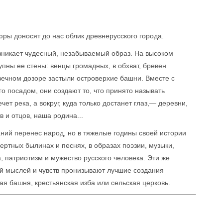
юры доносят до нас облик древнерусского города.
зникает чудесный, незабываемый образ. На высоком
пны ее стены: венцы громадных, в обхват, бревен
вечном дозоре застыли островерхие башни. Вместе с
 посадом, они создают то, что принято называть
ет река, а вокруг, куда только достанет глаз,— деревни,
в и отцов, наша родина...
ний перенес народ, но в тяжелые годины своей истории
ертных былинах и песнях, в образах поэзии, музыки,
, патриотизм и мужество русского человека. Эти же
й мыслей и чувств пронизывают лучшие создания
ая башня, крестьянская изба или сельская церковь.