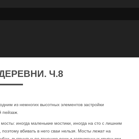
ДЕРЕВНИ. Ч.8
 одним из немногих высотных элементов застройки
 пейзаж.
 мосты: иногда маленькие мостики, иногда на сто с лишним
, поэтому вбивать в него сваи нельзя. Мосты лежат на
убах, вытянутых по течению реки и загруженных крупными