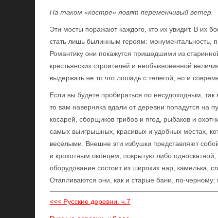
На таком «костре» ловят переменчивый ветер.
Эти мосты поражают каждого, кто их увидит. В их б
стать лишь былинным героям: монументальность, 
Романтику они покажутся пришедшими из старинной
крестьянских строителей и необыкновенной велич
выдержать не то что лошадь с телегой, но и соврем
Если вы будете пробираться по несудоходным, так
то вам наверняка вдали от деревни попадутся на
косарей, сборщиков грибов и ягод, рыбаков и охот
самых выигрышных, красивых и удобных местах, ко
веселыми. Внешне эти избушки представляют собой
и крохотным оконцем, покрытую либо односкатной, 
оборудование состоит из широких нар, камелька, сл
Отапливаются они, как и старые бани, по-черному:
<<< Русские деревни. ч.7