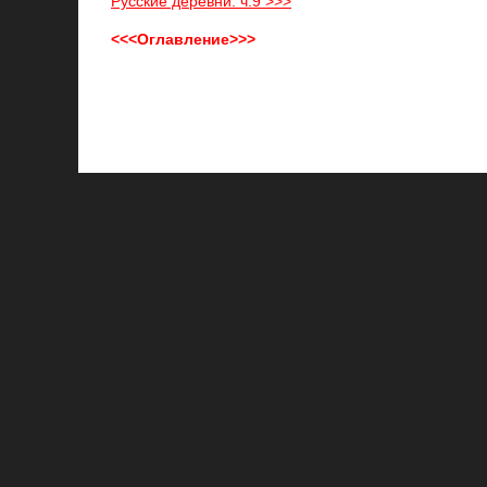
Русские деревни. ч.9 >>>
<<<Оглавление>>>