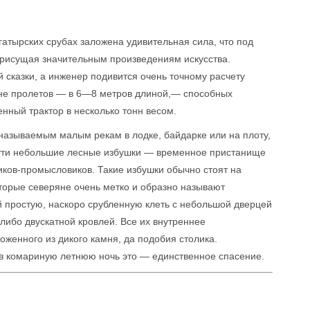
огатырских срубах заложена удивительная сила, что под
присущая значительным произведениям искусства.
 сказки, а инженер подивится очень точному расчету
ине пролетов — в 6—8 метров длиной,— способных
енный трактор в несколько тонн весом.
 называемым малым рекам в лодке, байдарке или на плоту,
 пути небольшие лесные избушки — временное пристанище
ников-промысловиков. Такие избушки обычно стоят на
торые северяне очень метко и образно называют
 простую, наскоро срубленную клеть с небольшой дверцей
либо двускатной кровлей. Все их внутреннее
оженного из дикого камня, да подобия столика.
 в комариную летнюю ночь это — единственное спасение.