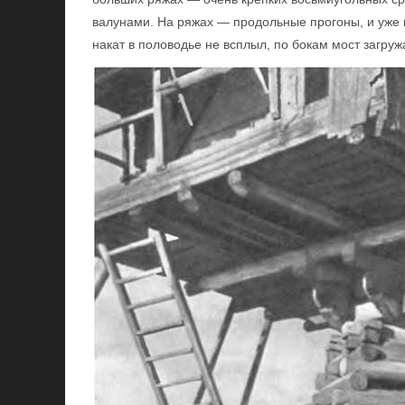
валунами. На ряжах — продольные прогоны, и уже н
накат в половодье не всплыл, по бокам мост загр