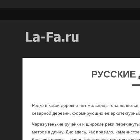
РУССКИЕ 
Редко в какой деревне нет мельницы; она является
северной деревни, формирующих ее архитектурный
Через узенькие ручейки и широкие реки перекинуты
метров в длину. Дно здесь, как правило, каменистое
больших ряжах — очень крепких восьмиугольных ср