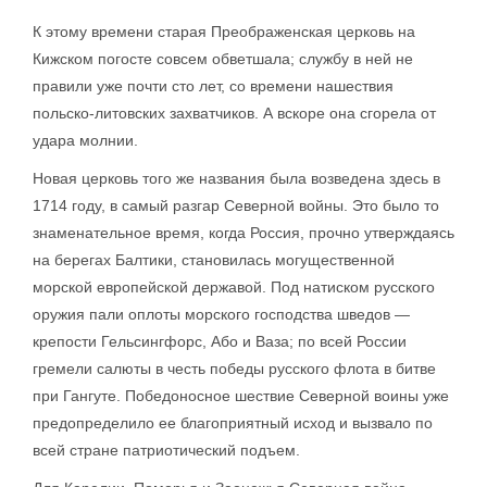
К этому времени старая Преображенская церковь на
Кижском погосте совсем обветшала; службу в ней не
правили уже почти сто лет, со времени нашествия
польско-литовских захватчиков. А вскоре она сгорела от
удара молнии.
Новая церковь того же названия была возведена здесь в
1714 году, в самый разгар Северной войны. Это было то
знаменательное время, когда Россия, прочно утверждаясь
на берегах Балтики, становилась могущественной
морской европейской державой. Под натиском русского
оружия пали оплоты морского господства шведов —
крепости Гельсингфорс, Або и Ваза; по всей России
гремели салюты в честь победы русского флота в битве
при Гангуте. Победоносное шествие Северной воины уже
предопределило ее благоприятный исход и вызвало по
всей стране патриотический подъем.