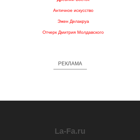
Античное искусство
Эжен Делакруа
Отчерк Дмитрия Молдавского
РЕКЛАМА
La-Fa.ru