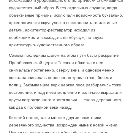
искажавших и уродовавших его исторически сложившийся
художественный образ. В тех отдельных случаях, когда
объективные причины исключали возможность буквально,
археологически скрупулезно восстановить те или иные
детали, архитектор-реставратор исходил из
необходимости воссоздать не «букву», но «дух»
архитектурно-художественного образа.
Самым последним шагом на этом пути было раскрытие
Преображенской церкви Тесовая обшивка с нее
снималась постепенно, сверху вниз, и одновременно
восстанавливалась деревянная кровля глав, бочек и
полиц. Закрывавшие верх церкви леса разбирались тоже
постепенно, и над ними медленно и величаво вырастали
ярусы возрожденного многоглавия — снова деревянного,
как два с половиной века назад.
Кижский погост, как и многие другие памятники
деревянного зодчества, возрожден ныне к новой жизни.
Причем в новом качестве, ибо сейчас это не погост