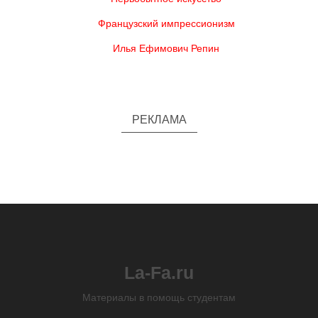
Французский импрессионизм
Илья Ефимович Репин
РЕКЛАМА
La-Fa.ru
Материалы в помощь студентам